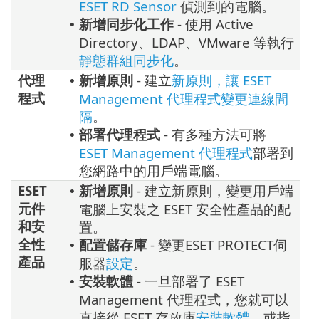
ESET RD Sensor
偵測到的電腦。
新增同步化工作
- 使用 Active
•
Directory、LDAP、VMware 等執行
靜態群組同步化
。
代理
新增原則
- 建立
新原則，讓 ESET
•
程式
Management 代理程式變更連線間
隔
。
部署代理程式
- 有多種方法可將
•
ESET Management 代理程式
部署到
您網路中的用戶端電腦。
ESET
新增原則
- 建立新原則，變更用戶端
•
元件
電腦上安裝之 ESET 安全性產品的配
和安
置。
全性
配置儲存庫
- 變更ESET PROTECT伺
•
產品
服器
設定
。
安裝軟體
- 一旦部署了 ESET
•
Management 代理程式，您就可以
直接從 ESET 存放庫
安裝軟體
，或指