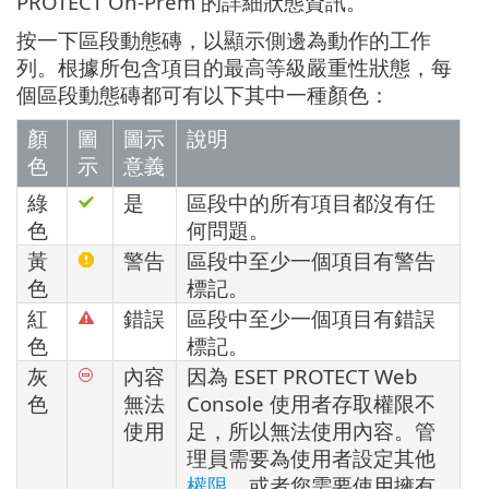
PROTECT On-Prem 的詳細狀態資訊。
按一下區段動態磚，以顯示側邊為動作的工作
列。根據所包含項目的最高等級嚴重性狀態，每
個區段動態磚都可有以下其中一種顏色：
顏
圖
圖示
說明
色
示
意義
綠
是
區段中的所有項目都沒有任
色
何問題。
黃
警告
區段中至少一個項目有警告
色
標記。
紅
錯誤
區段中至少一個項目有錯誤
色
標記。
灰
內容
因為 ESET PROTECT Web
色
無法
Console 使用者存取權限不
使用
足，所以無法使用內容。管
理員需要為使用者設定其他
權限
，或者您需要使用擁有