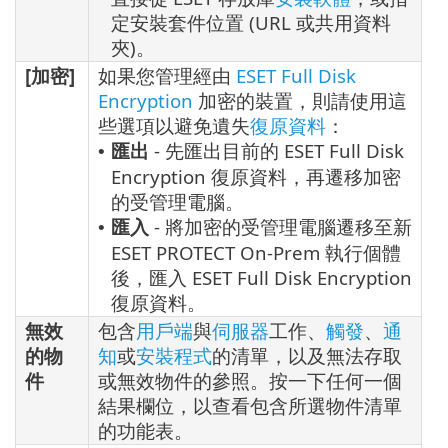
定安裝套件位置 (URL 或共用資料
夾)。
[加密]
如果您管理經由
ESET Full Disk
Encryption
加密的裝置，則請使用這
些選項以避免遺失
復原資料
：
匯出
- 先匯出目前的 ESET Full Disk
•
Encryption 復原資料，再遷移加密
的受管理電腦。
匯入
- 將加密的受管理電腦遷移至新
•
ESET PROTECT On-Prem 執行個體
後，匯入 ESET Full Disk Encryption
復原資料。
無效
包含
用戶端
與
伺服器
工作、
觸發
、
通
的物
知
或
安裝程式
的清單，以及無法存取
件
或無效物件的參照。按一下任何一個
結果欄位，以查看包含所選物件清單
的功能表。