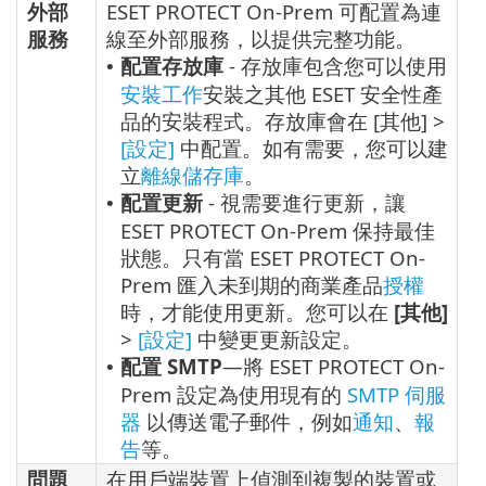
外部
ESET PROTECT On-Prem 可配置為連
服務
線至外部服務，以提供完整功能。
配置存放庫
- 存放庫包含您可以使用
•
安裝工作
安裝之其他 ESET 安全性產
品的安裝程式。存放庫會在 [其他] >
[設定]
中配置。如有需要，您可以建
立
離線儲存庫
。
配置更新
- 視需要進行更新，讓
•
ESET PROTECT On-Prem 保持最佳
狀態。只有當 ESET PROTECT On-
Prem 匯入未到期的商業產品
授權
時，才能使用更新。您可以在
[其他]
>
[設定]
中變更更新設定。
配置 SMTP
—將 ESET PROTECT On-
•
Prem 設定為使用現有的
SMTP 伺服
器
以傳送電子郵件，例如
通知
、
報
告
等。
問題
在用戶端裝置上偵測到複製的裝置或