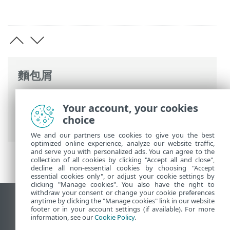
麵包屑
ESET 線上說明
>
ESET PROTECT On-Prem
>
Your account, your cookies
使用 ESET PROTECT On-Prem
>
ESET
choice
PROTECT On-Prem 主功能表
> 狀態概觀
We and our partners use cookies to give you the best
optimized online experience, analyze our website traffic,
and serve you with personalized ads. You can agree to the
collection of all cookies by clicking "Accept all and close",
decline all non-essential cookies by choosing "Accept
essential cookies only", or adjust your cookie settings by
clicking "Manage cookies". You also have the right to
withdraw your consent or change your cookie preferences
anytime by clicking the "Manage cookies" link in our website
檢視桌面網站
footer or in your account settings (if available). For more
End of Life
information, see our
Cookie Policy
.