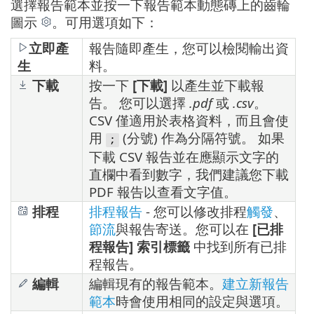
選擇報告範本並按一下報告範本動態磚上的齒輪
圖示
。可用選項如下：
立即產
報告隨即產生，您可以檢閱輸出資
生
料。
下載
按一下
[下載]
以產生並下載報
告。 您可以選擇
.pdf
或
.csv
。
CSV 僅適用於表格資料，而且會使
用
(分號) 作為分隔符號。 如果
;
下載 CSV 報告並在應顯示文字的
直欄中看到數字，我們建議您下載
PDF 報告以查看文字值。
排程
排程報告
- 您可以修改排程
觸發
、
節流
與報告寄送。您可以在
[已排
程報告] 索引標籤
中找到所有已排
程報告。
編輯
編輯現有的報告範本。
建立新報告
範本
時會使用相同的設定與選項。