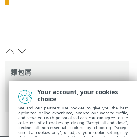
麵包屑
ESET 線上說明
>
ESET PROTECT On-Prem
>
Your account, your cookies
使用 ESET PROTECT On-Prem
>
ESET
choice
PROTECT On-Prem 主功能表
> 報告
We and our partners use cookies to give you the best
optimized online experience, analyze our website traffic,
and serve you with personalized ads. You can agree to the
collection of all cookies by clicking "Accept all and close",
decline all non-essential cookies by choosing "Accept
essential cookies only", or adjust your cookie settings by