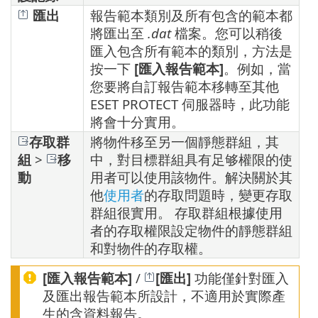
匯出
報告範本類別及所有包含的範本都
將匯出至
.dat
檔案。您可以稍後
匯入包含所有範本的類別，方法是
按一下
[匯入報告範本]
。例如，當
您要將自訂報告範本移轉至其他
ESET PROTECT 伺服器時，此功能
將會十分實用。
存取群
將物件移至另一個靜態群組，其
組
>
移
中，對目標群組具有足够權限的使
動
用者可以使用該物件。解決關於其
他
使用者
的存取問題時，變更存取
群組很實用。 存取群組根據使用
者的存取權限設定物件的靜態群組
和對物件的存取權。
[匯入報告範本]
/
[匯出]
功能僅針對匯入
及匯出報告範本所設計，不適用於實際產
生的含資料報告。