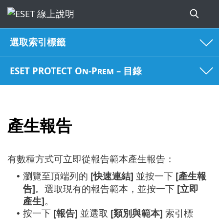
選取索引標籤
ESET PROTECT On-Prem – 目錄
產生報告
有數種方式可立即從報告範本產生報告：
瀏覽至頂端列的
[快速連結]
並按一下
[產生報
•
告]
。選取現有的報告範本，並按一下
[立即
產生]
。
按一下
[報告]
並選取
[類別與範本]
索引標
•