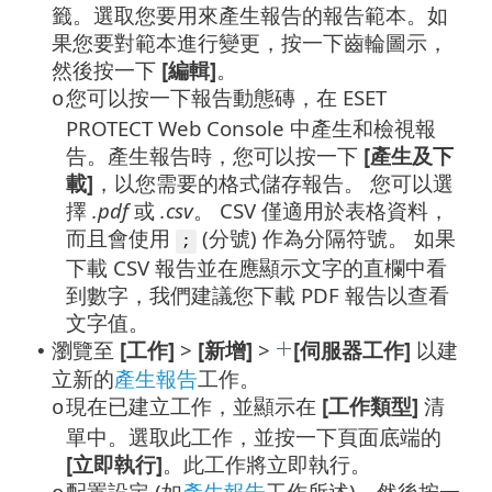
籤。選取您要用來產生報告的報告範本。如
果您要對範本進行變更，按一下齒輪圖示，
然後按一下
[編輯]
。
您可以按一下報告動態磚，在 ESET
o
PROTECT Web Console 中產生和檢視報
告。產生報告時，您可以按一下
[產生及下
載]
，以您需要的格式儲存報告。
您可以選
擇
.pdf
或
.csv
。 CSV 僅適用於表格資料，
而且會使用
(分號) 作為分隔符號。 如果
;
下載 CSV 報告並在應顯示文字的直欄中看
到數字，我們建議您下載 PDF 報告以查看
文字值。
瀏覽至
[工作]
>
[新增]
>
[伺服器工作]
以建
•
立新的
產生報告
工作。
現在已建立工作，並顯示在
[工作類型]
清
o
單中。選取此工作，並按一下頁面底端的
[立即執行]
。此工作將立即執行。
配置設定 (如
產生報告
工作所述)，然後按一