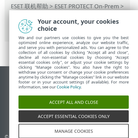
ESET 联机帮助
>
ESET PROTECT On-Prem
>
使用 ESET PROTECT On-Prem
>
ESET
Your account, your cookies
PROTECT On-Prem 主菜单
>
任务
>
服务器
choice
任务
> 服务器代理部署
We and our partners use cookies to give you the best
optimized online experience, analyze our website traffic,
and serve you with personalized ads. You can agree to the
collection of all cookies by clicking "Accept all and close",
decline all non-essential cookies by choosing "Accept
essential cookies only", or adjust your cookie settings by
clicking "Manage cookies". You also have the right to
withdraw your consent or change your cookie preferences
anytime by clicking the "Manage cookies" link in our website
查看桌面站点
footer or in your account settings (if available). For more
End of Life
information, see our
Cookie Policy
.
ESET 知识库
ACCEPT ALL AND CLOSE
ESET 论坛
ESET Status Portal
ACCEPT ESSENTIAL COOKIES ONLY
区域支持
MANAGE COOKIES
© 1992 - 2026 ESET, spol. s
管理 Cookie