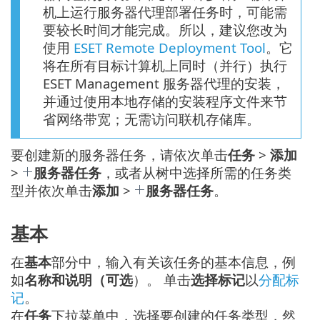
机上运行服务器代理部署任务时，可能需
要较长时间才能完成。所以，建议您改为
使用
ESET Remote Deployment Tool
。它
将在所有目标计算机上同时（并行）执行
ESET Management 服务器代理的安装，
并通过使用本地存储的安装程序文件来节
省网络带宽；无需访问联机存储库。
要创建新的服务器任务，请依次单击
任务
>
添加
>
服务器任务
，或者从树中选择所需的任务类
型并依次单击
添加
>
服务器任务
。
基本
在
基本
部分中，输入有关该任务的基本信息，例
如
名称和说明（可选
）。 单击
选择标记
以
分配标
记
。
在
任务
下拉菜单中，选择要创建的任务类型，然