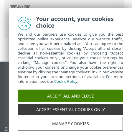
面包屑
Your account, your cookies
ESET 联机帮助
>
ESET PROTECT On-Prem
>
choice
法律文件
> 隐私策略
We and our partners use cookies to give you the best
optimized online experience, analyze our website traffic,
and serve you with personalized ads. You can agree to the
collection of all cookies by clicking "Accept all and close",
decline all non-essential cookies by choosing "Accept
essential cookies only", or adjust your cookie settings by
clicking "Manage cookies". You also have the right to
withdraw your consent or change your cookie preferences
anytime by clicking the "Manage cookies" link in our website
查看桌面站点
footer or in your account settings (if available). For more
End of Life
information, see our
Cookie Policy
.
ESET 知识库
ACCEPT ALL AND CLOSE
ESET 论坛
ESET Status Portal
ACCEPT ESSENTIAL COOKIES ONLY
区域支持
MANAGE COOKIES
© 1992 - 2026 ESET, spol. s
管理 Cookie