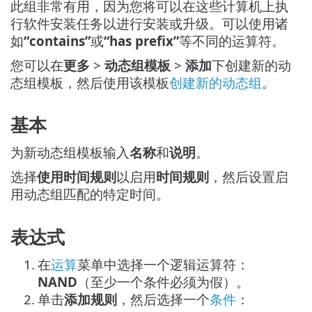
此组非常有用，因为您将可以在这些计算机上执
行软件安装任务以进行安装或升级。可以使用诸
如
“contains”
或
“has prefix”
等不同的运算符。
您可以在
更多
>
动态组模板
>
添加
下创建新的动
态组模板，然后使用该模板
创建新的动态组
。
基本
为新动态组模板输入
名称
和
说明
。
选择
使用时间规则
以启用
时间规则
，然后设置启
用动态组匹配的特定时间。
表达式
1.
在
运算
菜单中选择一个逻辑运算符：
NAND
（至少一个条件必须为假）。
2.
单击
添加规则
，然后选择一个
条件
：