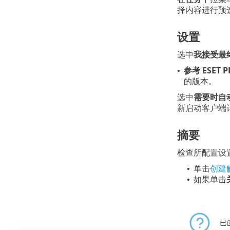
择内容进行预
设置
选中
我接受最
参考 ESET 
•
的版本。
选中
需要时自
新启动客户端
摘要
检查所配置设
单击
创建
•
如果单击
•