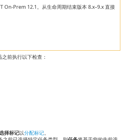
CT On-Prem 12.1。从生命周期结束版本 8.x–9.x 直接
 产品之前执行以下检查：
选择标记
以
分配标记
。
务之前已选择特定任务类型，则
任务
将基于您的先前选