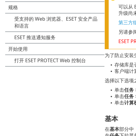
可以从 E
升级尚
第三方
另请参
ESET P
为了防止安装失
存储库是
•
客户端计算
•
选择以下选项
单击
任务
•
单击
任务
•
单击
计算
•
基本
在
基本
部分中
在
任务
下拉菜