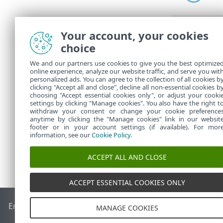
Your account, your cookies
choice
在
任务
中，可
We and our partners use cookies to give you the best optimize
升级可能
online experience, analyze our website traffic, and serve you wit
Web 
personalized ads. You can agree to the collection of all cookies b
clicking "Accept all and close", decline all non-essential cookies b
choosing "Accept essential cookies only", or adjust your cooki
settings by clicking "Manage cookies". You also have the right t
withdraw your consent or change your cookie preference
anytime by clicking the "Manage cookies" link in our websit
footer or in your account settings (if available). For mor
information, see our
Cookie Policy
.
ACCEPT ALL AND CLOSE
ACCEPT ESSENTIAL COOKIES ONLY
End of Life
ESET 知识库
ESET 论坛
ESET Status Portal
区域支
MANAGE COOKIES