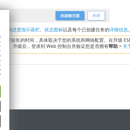
以看到
进度指示器栏
、
状态图标
以及每个已创建任务的
详细信息
d
需要较长的时间，具体取决于您的系统和网络配置。在升级 ESET 
h
控制台。升级后，登录到 Web 控制台并验证您是否拥有
帮助
>
关
y
y
e
o
s
e
e
持