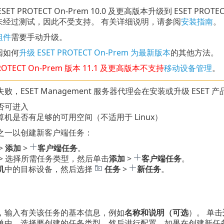
SET PROTECT On-Prem 10.0 及更高版本升级到 ESET PROTE
未经过测试，因此不受支持。 有关详细说明，请参阅
安装指南
。
组件
需要手动升级。
阅如何
升级 ESET PROTECT On-Prem 为最新版本
的其他方法。
ROTECT
On-Prem
版本
11.1
及更高版本不支持
移动设备管理
。
败，ESET Management 服务器代理会在安装或升级 ESET
否可进入
机是否有足够的可用空间（不适用于 Linux）
之一以创建新客户端任务：
>
添加
>
客户端任务
。
> 选择所需任务类型，然后单击
添加
>
客户端任务
。
机
中的目标设备，然后选择
任务
>
新任务
。
，输入有关该任务的基本信息，例如
名称和说明（可选
）。 单击
单中，选择要创建的任务类型，然后进行配置。如果在创建新任