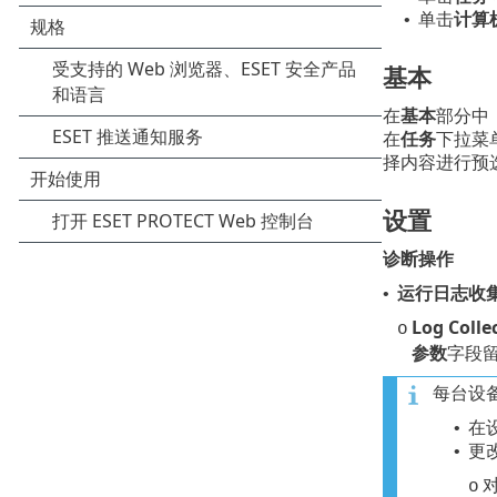
单击
计算
•
基本
在
基本
部分中
在
任务
下拉菜
择内容进行预
设置
诊断操作
运行日志收
•
Log Coll
o
参数
字段留
每台设备
在
•
更
•
对
o