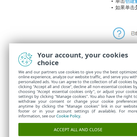
单击
创建
•
如果单击
•
Your account, your cookies
choice
在
任务
中，可
We and our partners use cookies to give you the best optimize
online experience, analyze our website traffic, and serve you wit
您可以从
personalized ads. You can agree to the collection of all cookies b
clicking "Accept all and close", decline all non-essential cookies b
choosing "Accept essential cookies only", or adjust your cooki
settings by clicking "Manage cookies". You also have the right t
withdraw your consent or change your cookie preference
anytime by clicking the "Manage cookies" link in our websit
footer or in your account settings (if available). For mor
information, see our
Cookie Policy
.
ACCEPT ALL AND CLOSE