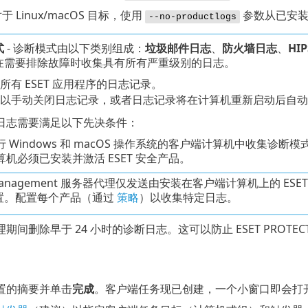
于 Linux/macOS 目标，使用
参数从已安装的
--no-productlogs
式
- 诊断模式由以下类别组成：
垃圾邮件日志
、
防火墙日志
、
HI
在需要排除故障时收集具有所有严重级别的日志。
开所有 ESET 应用程序的日志记录。
您可以手动关闭日志记录，或者日志记录将在计算机重新启动后自
日志需要满足以下先决条件：
 Windows 和 macOS 操作系统的客户端计算机中收集诊断模
机必须已安装并激活 ESET 安全产品。
 Management 服务器代理仅发送由安装在客户端计算机上的 
置。配置每个产品（通过
策略
）以收集特定日志。
期间删除早于 24 小时的诊断日志。这可以防止 ESET PROTEC
置的摘要并单击
完成
。客户端任务现已创建，一个小窗口即会打