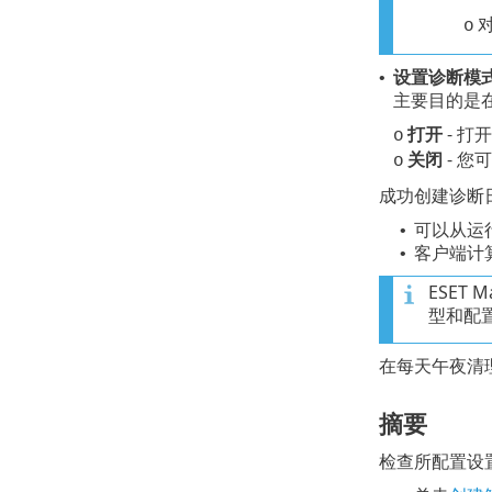
对
o
设置诊断模
•
主要目的是
打开
- 打
o
关闭
- 
o
成功创建诊断
可以从运行
•
客户端计算
•
ESET
型和配
在每天午夜清理
摘要
检查所配置设