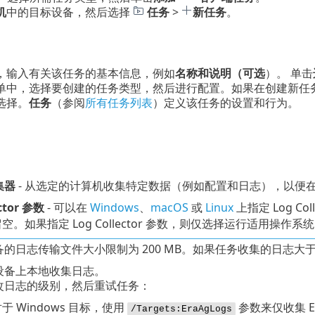
机
中的目标设备，然后选择
任务
>
新任务
。
，输入有关该任务的基本信息，例如
名称和说明（可选
）。 单击
单中，选择要创建的任务类型，然后进行配置。如果在创建新任
选择。
任务
（参阅
所有任务列表
）定义该任务的设置和行为。
集器
- 从选定的计算机收集特定数据（例如配置和日志），以便
ector 参数
- 可以在
Windows
、
macOS
或
Linux
上指定 Log C
空。如果指定 Log Collector 参数，则仅选择运行适用操
的日志传输文件大小限制为 200 MB。如果任务收集的日志大于
设备上本地收集日志。
改日志的级别，然后重试任务：
于 Windows 目标，使用
参数来仅收集 ES
/Targets:EraAgLogs