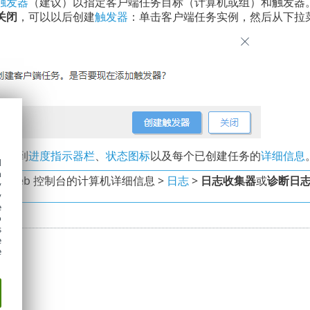
触发器
（建议）以指定客户端任务目标（计算机或组）和触发器
关闭
，可以以后创建
触发器
：单击客户端任务实例，然后从下拉
以看到
进度指示器栏
、
状态图标
以及每个已创建任务的
详细信息
d
h
 Web 控制台的计算机详细信息 >
日志
>
日志收集器
或
诊断日
y
y
e
o
s
e
e