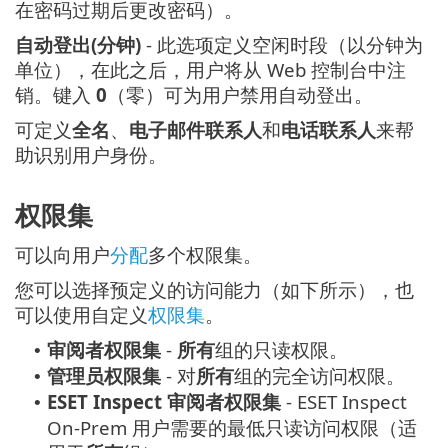
在密码过期后更改密码）。
自动登出(分钟)
- 此选项定义空闲时段（以分钟为
单位），在此之后，用户将从 Web 控制台中注
销。键入
0
（零）可为用户禁用自动登出。
可定义
全名
、
电子邮件联系人
和
电话联系人
来帮
助识别用户身份。
权限集
可以向用户
分配
多个权限集。
您可以选择预定义的访问能力（如下所示），也
可以使用自定义
权限集
。
审阅者权限集
-
所有
组的只读权限。
•
管理员权限集
- 对
所有
组的完全访问权限。
•
ESET Inspect 审阅者权限集
- ESET Inspect
•
On-Prem 用户需要的最低只读访问权限（适