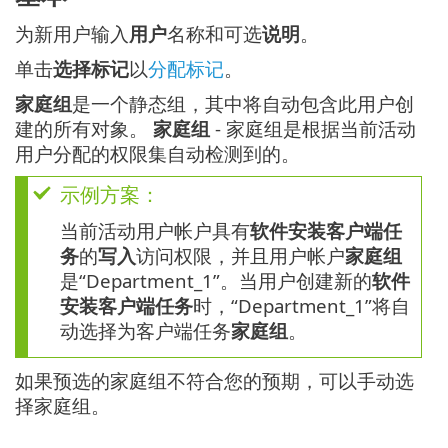
为新用户输入
用户
名称和可选
说明
。
单击
选择标记
以
分配标记
。
家庭组
是一个静态组，其中将自动包含此用户创
建的所有对象。
家庭组
- 家庭组是根据当前活动
用户分配的权限集自动检测到的。
示例方案：
当前活动用户帐户具有
软件安装客户端任
务
的
写入
访问权限，并且用户帐户
家庭组
是“Department_1”。当用户创建新的
软件
安装客户端任务
时，“Department_1”将自
动选择为客户端任务
家庭组
。
如果预选的家庭组不符合您的预期，可以手动选
择家庭组。