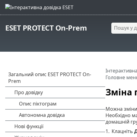
ESET PROTECT On-Prem
Інтерактивна
Головне мен
Зміна 
Можна змінит
Необхідно ма
домашній гру
1.
Клацніть