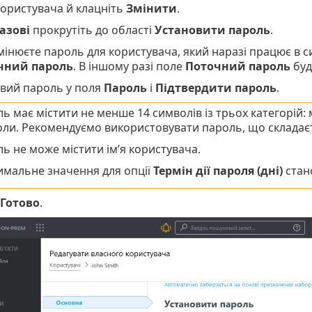
користувача й клацніть
Змінити
.
азові
прокрутіть до області
Установити пароль
.
мінюєте пароль для користувача, який наразі працює в с
чний пароль
. В іншому разі поле
Поточний пароль
буд
овий пароль у поля
Пароль
і
Підтвердити пароль
.
ь має містити не менше 14 символів із трьох категорій: м
ли. Рекомендуємо використовувати пароль, що складаєть
ь не може містити ім’я користувача.
мальне значення для опції
Термін дії пароля (дні)
стан
Готово
.