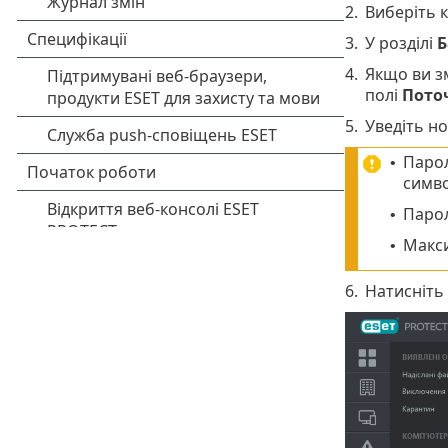
2.
Виберіть 
3.
У розділі
Б
4.
Якщо ви з
полі
Пото
5.
Уведіть н
Парол
•
симво
Парол
•
Макси
•
6.
Натисніть