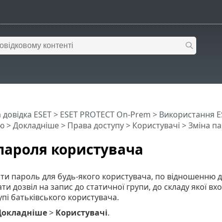
 довідка ESET
>
ESET PROTECT On-Prem
>
Використання E
ю
>
Докладніше
>
Права доступу
>
Користувачі
> Зміна п
пароля користувача
и пароль для будь-якого користувача, по відношенню до я
ти дозвіл на запис до статичної групи, до складу якої вх
пі батьківського користувача.
Докладніше
>
Користувачі
.