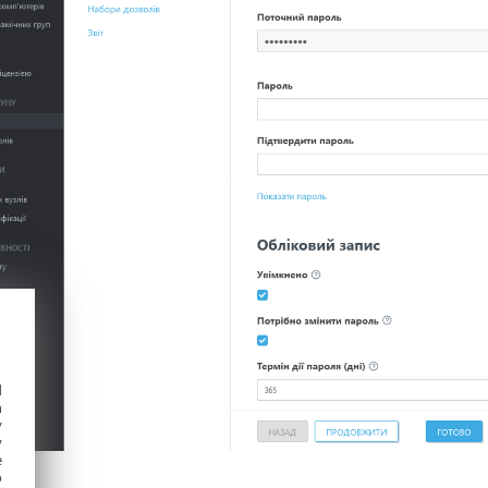
d
h
y
y
e
o