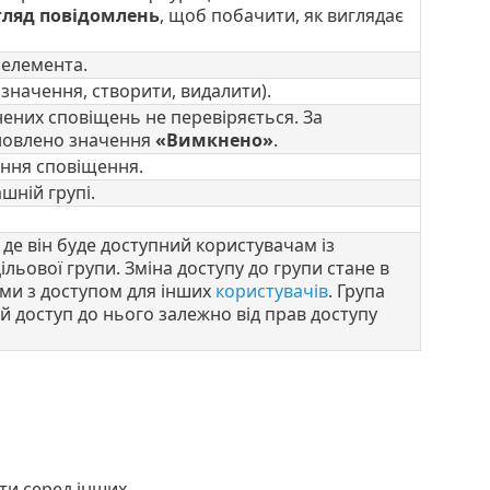
гляд повідомлень
, щоб побачити, як виглядає
 елемента.
значення, створити, видалити).
нених сповіщень не перевіряється. За
ановлено значення
«Вимкнено»
.
ння сповіщення.
шній групі.
, де він буде доступний користувачам із
ьової групи. Зміна доступу до групи стане в
еми з доступом для інших
користувачів
. Група
 й доступ до нього залежно від прав доступу
ти серед інших.