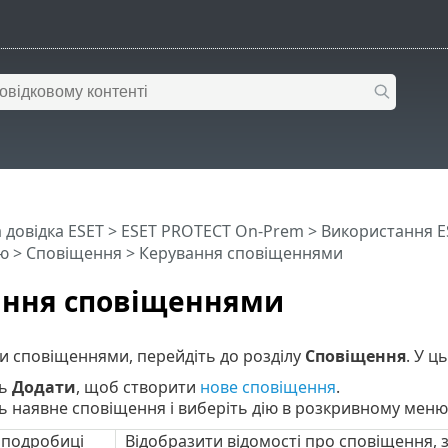
 довідка ESET
>
ESET PROTECT On-Prem
>
Використання E
ю
>
Сповіщення
> Керування сповіщеннями
ання сповіщеннями
и сповіщеннями, перейдіть до розділу
Сповіщення
. У ц
ть
Додати
, щоб створити
нове сповіщення
.
ь наявне сповіщення і виберіть дію в розкривному меню
 подробиці
Відобразити відомості про сповіщення, 