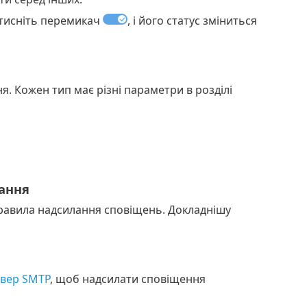
атисніть перемикач
, і його статус зміниться
я. Кожен тип має різні параметри в розділі
ання
авила надсилання сповіщень. Докладнішу
вер SMTP
, щоб надсилати сповіщення