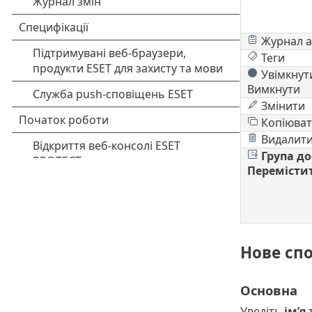
Журнал а
Теги
Увімкнут
Вимкнути
Змінити
Копіюват
Видалит
Група до
Перемісти
Нове сп
Основна
Уведіть
ім’я