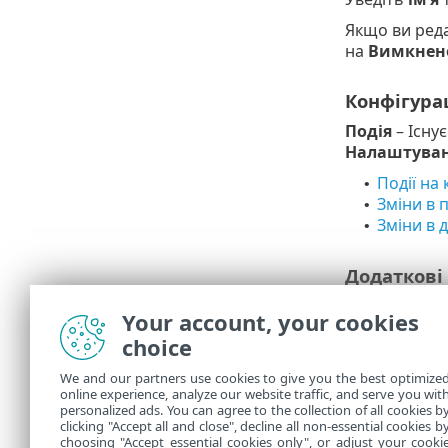
Якщо ви реда
на
Вимкнен
Конфігура
Подія
– Існу
Налаштува
Події на
•
Зміни в 
•
Зміни в 
•
Додаткові
Обмеження в
Your account, your cookies
інформацію д
choice
Доставка
We and our partners use cookies to give you the best optimize
online experience, analyze our website traffic, and serve you wit
Налаштуванн
personalized ads. You can agree to the collection of all cookies b
електронно
clicking "Accept all and close", decline all non-essential cookies b
choosing "Accept essential cookies only", or adjust your cooki