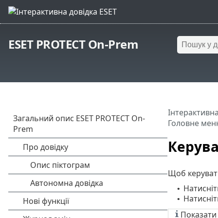
ESET PROTECT On-Prem
Інтерактивна
Головне мен
Керув
Щоб керуват
Натисні
•
Натисніт
•
Показати