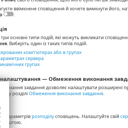
гуєте ввімкнене сповіщення й хочете вимкнути його, н
о
.
ція
є три основні типи подій, які можуть викликати сповіщенн
ння
. Виберіть один із таких типів подій.
 керованих комп'ютерах або в групах
параметрах сервера
динамічних групах
 налаштування — Обмеження виконання завд
иконання завдання дозволяє налаштувати розширені пр
ив. у розділі
Обмеження виконання завдання
.
d
h
я параметрів
розподілу
сповіщень. Налаштуйте свій
сер
y
ю поштою.
y
e