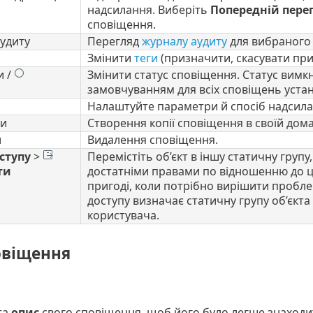
надсилання. Виберіть
Попередній пере
сповіщення.
удиту
Перегляд
журналу аудиту
для вибраного
Змінити
теги
(призначити, скасувати при
и /
Змінити статус сповіщення. Статус вимк
замовчуванням для всіх сповіщень уст
Налаштуйте параметри й спосіб надсила
и
Створення копії сповіщення в своїй дома
и
Видалення сповіщення.
ступу
>
Перемістіть об’єкт в іншу статичну групу
ти
достатніми правами по відношенню до ціл
пригоді, коли потрібно вирішити пробл
доступу визначає статичну групу об’єкта
користувача.
овіщення
та
опис
свого сповіщення, щоб його було легше знаходи