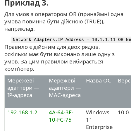
Приклад 3.
Для умов з оператором OR (принаймні одна
умова повинна бути дійсною (TRUE)),
наприклад:
Network Adapters.IP Address = 10.1.1.11 OR N
Правило є дійсним для двох рядків,
оскільки має бути виконано лише одну з
умов. За цим правилом вибирається
комп’ютер.
Мережеві
Мережеві
Назва ОС
Верс
адаптери —
адаптери —
IP-адреса
MAC-адреса
192.168.1.2
4A-64-3F-
Windows
10.0
10-FC-75
11
Enterprise