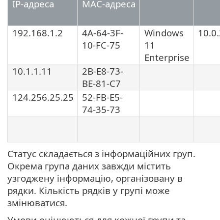
IP-адреса
MAC-адреса
192.168.1.2
4A-64-3F-
Windows
10.0
10-FC-75
11
Enterprise
10.1.1.11
2B-E8-73-
BE-81-C7
124.256.25.25
52-FB-E5-
74-35-73
Статус складається з інформаційних груп.
Окрема група даних завжди містить
узгоджену інформацію, організовану в
рядки. Кількість рядків у групі може
змінюватися.
Умови оцінюються для кожної групи та