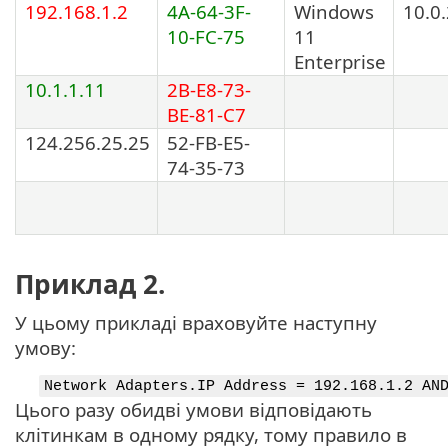
192.168.1.2
4A-64-3F-
Windows
10.0
10-FC-75
11
Enterprise
10.1.1.11
2B-E8-73-
BE-81-C7
124.256.25.25
52-FB-E5-
74-35-73
Приклад 2.
У цьому прикладі враховуйте наступну
умову:
Network Adapters.IP Address = 192.168.1.2 AN
Цього разу обидві умови відповідають
клітинкам в одному рядку, тому правило в