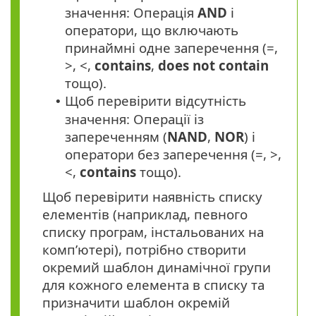
значення: Операція
AND
і
оператори, що включають
принаймні одне заперечення (=,
>, <,
contains
,
does not contain
тощо).
Щоб перевірити відсутність
•
значення: Операції із
запереченням (
NAND
,
NOR
) і
оператори без заперечення (=, >,
<,
contains
тощо).
Щоб перевірити наявність списку
елементів (наприклад, певного
списку програм, інстальованих на
комп’ютері), потрібно створити
окремий шаблон динамічної групи
для кожного елемента в списку та
призначити шаблон окремій