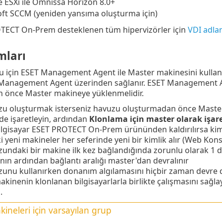
ESXi ile Omnissa Horizon 8.0+
ft SCCM (yeniden yansıma oluşturma için)
TECT On-Prem desteklenen tüm hipervizörler için
VDI adla
mları
u için ESET Management Agent ile Master makinesini kullan
T Management Agent üzerinden sağlanır. ESET Management A
 önce Master makineye yüklenmelidir.
zu oluşturmak isterseniz havuzu oluşturmadan önce Master
e işaretleyin, ardından
Klonlama için master olarak işare
lgisayar ESET PROTECT On-Prem ürününden kaldırılırsa kimli
 yeni makineler her seferinde yeni bir kimlik alır (Web Kons
undaki bir makine ilk kez bağlandığında zorunlu olarak 1 daki
ın ardından bağlantı aralığı master'dan devralınır
unu kullanırken donanım algılamasını hiçbir zaman devre d
kinenin klonlanan bilgisayarlarla birlikte çalışmasını sağlay
.
ineleri için varsayılan grup