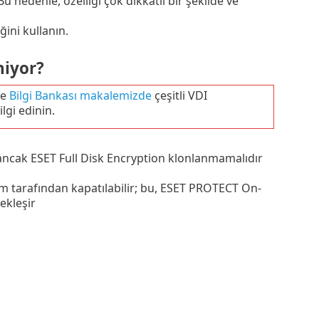
 Bu nedenle, özelliği çok dikkatli bir şekilde ve
ini kullanın.
niyor?
ce
Bilgi Bankası makalemizde
çeşitli VDI
lgi edinin.
 ancak ESET Full Disk Encryption klonlanmamalıdır
 tarafından kapatılabilir; bu, ESET PROTECT On-
ekleşir