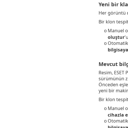
Yeni bir kl
Her görüntü 
Bir klon tespi
Manuel o
o
oluştur
'
Otomatik 
o
bilgisaya
Mevcut bilg
Resim, ESET 
sürümünün za
Önceden eşle
yeni bir maki
Bir klon tespi
Manuel o
o
cihazla e
Otomatik 
o
bilgisaya