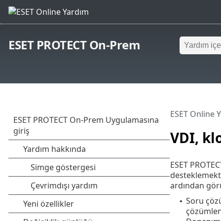
ESET PROTECT On-Prem
ESET Online 
VDI, k
ESET PROTECT 
desteklemekte
ardından gör
Soru çöz
•
çözümlen