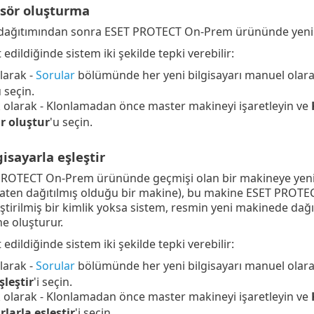
asör oluşturma
dağıtımından sonra ESET PROTECT On-Prem ürününde yeni b
t edildiğinde sistem iki şekilde tepki verebilir:
larak -
Sorular
bölümünde her yeni bilgisayarı manuel olar
u seçin.
olarak - Klonlamadan önce master makineyi işaretleyin ve
r oluştur
'u seçin.
isayarla eşleştir
PROTECT On-Prem ürününde geçmişi olan bir makineye yeni
ten dağıtılmış olduğu bir makine), bu makine ESET PROTEC
ştirilmiş bir kimlik yoksa sistem, resmin yeni makinede 
ne oluşturur.
t edildiğinde sistem iki şekilde tepki verebilir:
larak -
Sorular
bölümünde her yeni bilgisayarı manuel olar
şleştir
'i seçin.
olarak - Klonlamadan önce master makineyi işaretleyin ve
rlarla eşleştir
'i seçin.