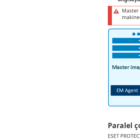
Master 
makined
Paralel 
ESET PROTECT