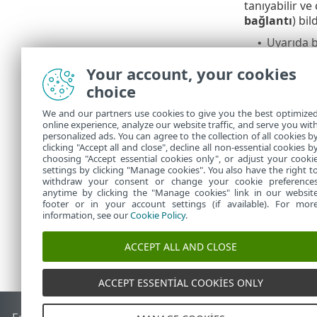
tanıyabilir ve
bağlantı
) bil
Uyarıda 
•
Nadir dur
•
Your account, your cookies
tek seçen
Makined
choice
•
We and our partners use cookies to give you the best optimize
Sorun gi
online experience, analyze our website traffic, and serve you wit
personalized ads. You can agree to the collection of all cookies b
VDI klonu ile 
clicking "Accept all and close", decline all non-essential cookies b
choosing "Accept essential cookies only", or adjust your cooki
settings by clicking "Manage cookies". You also have the right t
withdraw your consent or change your cookie preference
anytime by clicking the "Manage cookies" link in our websit
footer or in your account settings (if available). For mor
information, see our
Cookie Policy
.
ACCEPT ALL AND CLOSE
ACCEPT ESSENTIAL COOKIES ONLY