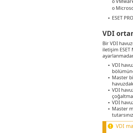
VMware 
o
Microso
o
ESET PRO
•
VDI orta
Bir VDI havuz
iletişim ESE
ayarlanmadan
VDI havu
•
bölümünd
Master bi
•
havuzdaki
VDI havuz
•
çoğaltman
VDI havuz
•
Master ma
•
tutarsınız
VDI mak