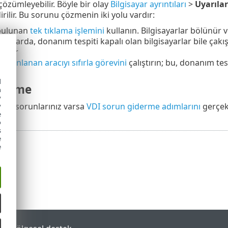
 çözümleyebilir. Böyle bir olay
Bilgisayar ayrıntıları
>
Uyarılar
dirilir. Bu sorunu çözmenin iki yolu vardır:
bulunan
tek tıklama işlemini
kullanın. Bilgisayarlar bölünür 
umlarda, donanım tespiti kapalı olan bilgisayarlar bile çakı
ektir
e
Klonlanan aracıyı sıfırla görevini
çalıştırın; bu, donanım te
d
derme
h
y
ilgili sorunlarınız varsa
VDI sorun giderme adımlarını
gerçekl
y
e
o
s
e
e