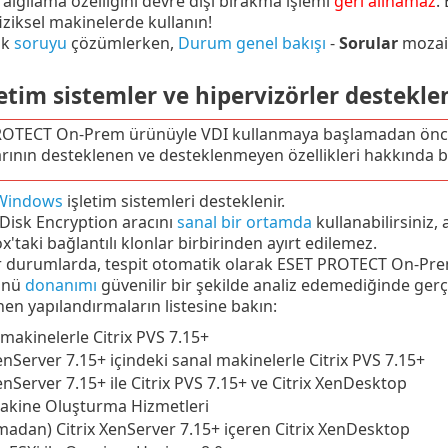
lgılama özelliğini devre dışı bırakma işlemi
geri alınamaz
.
fiziksel makinelerde kullanın!
ok
soruyu
çözümlerken,
Durum genel bakışı
-
Sorular
mozaiğ
etim sistemler ve hipervizörler destekle
ROTECT On-Prem ürünüyle VDI kullanmaya başlamadan ön
rının desteklenen ve desteklenmeyen özellikleri hakkında bi
Windows
işletim sistemleri desteklenir.
 Disk Encryption aracını
sanal bir ortamda
kullanabilirsiniz,
x'taki bağlantılı klonlar birbirinden ayırt edilemez.
 durumlarda, tespit otomatik olarak ESET PROTECT On-Prem
ünü
donanımı
güvenilir bir şekilde analiz edemediğinde gerç
en yapılandırmaların listesine bakın:
 makinelerle Citrix PVS 7.15+
XenServer 7.15+ içindeki sanal makinelerle Citrix PVS 7.15+
enServer 7.15+ ile Citrix PVS 7.15+ ve Citrix XenDesktop
Makine Oluşturma Hizmetleri
madan) Citrix XenServer 7.15+ içeren Citrix XenDesktop