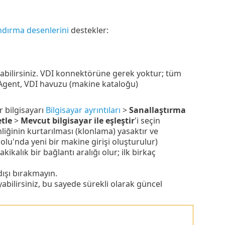
ndırma desenlerini
destekler:
abilirsiniz. VDI konnektörüne gerek yoktur; tüm
gent, VDI havuzu (makine kataloğu)
 bilgisayarı
Bilgisayar ayrıntıları
>
Sanallaştırma
tle
>
Mevcut bilgisayar ile eşleştir
'i seçin
ğinin kurtarılması (klonlama) yasaktır ve
olu'nda yeni bir makine girişi oluşturulur)
kalık bir bağlantı aralığı olur; ilk birkaç
ışı bırakmayın.
abilirsiniz, bu sayede sürekli olarak güncel