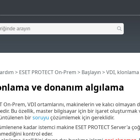
Yardım
>
ESET PROTECT On-Prem
>
Başlayın
> VDI, klonlama
lonlama ve donanım algılama
On-Prem, VDI ortamlarını, makinelerin ve kalıcı olmayan 
dir. Bu özellik, master bilgisayar için bir işaret oluşturma
üntülenen bir
soruyu
çözümlemek için gereklidir.
ümlenene kadar istemci makine ESET PROTECT Server'a çoğa
mediğini kontrol eder.