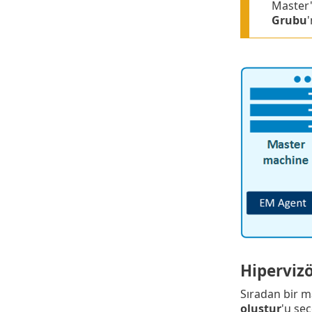
Master'
Grubu
Hiperviz
Sıradan bir m
oluştur
'u se