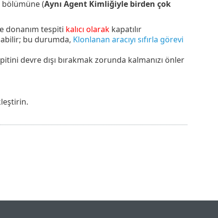
bölümüne (
Aynı Agent Kimliğiyle birden çok
ve donanım tespiti
kalıcı olarak
kapatılır
şabilir; bu durumda,
Klonlanan aracıyı sıfırla görevi
spitini devre dışı bırakmak zorunda kalmanızı önler
eştirin.