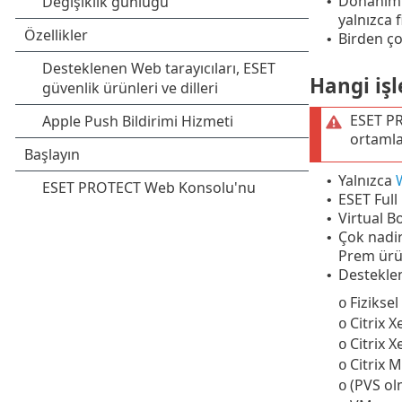
Donanım a
•
yalnızca 
Birden ç
•
Hangi işl
ESET P
ortamla
Yalnızca
•
ESET Full
•
Virtual Bo
•
Çok nadir
•
Prem ür
Desteklen
•
Fiziksel
o
Citrix 
o
Citrix X
o
Citrix 
o
(PVS ol
o