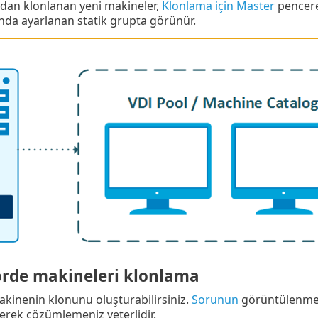
dan klonlanan yeni makineler,
Klonlama için Master
pencer
'nda ayarlanan statik grupta görünür.
örde makineleri klonlama
akinenin klonunu oluşturabilirsiniz.
Sorunun
görüntülenmes
çerek çözümlemeniz yeterlidir.