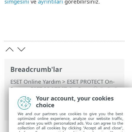
simgesini
ve
ayrıntıları
görebilirsiniz.
Breadcrumb'lar
ESET Online Yardım
>
ESET PROTECT On-
Prem
>
ESET PROTECT On-Prem Ürününü
Kullanma
>
ESET PROTECT On-Prem Ana
Your account, your cookies
Menü
>
Görevler
>
İstemci Görevleri
>
choice
Klonlanan Aracıyı Sıfırlama
We and our partners use cookies to give you the best
optimized online experience, analyze our website traffic,
and serve you with personalized ads. You can agree to the
collection of all cookies by clicking "Accept all and close",