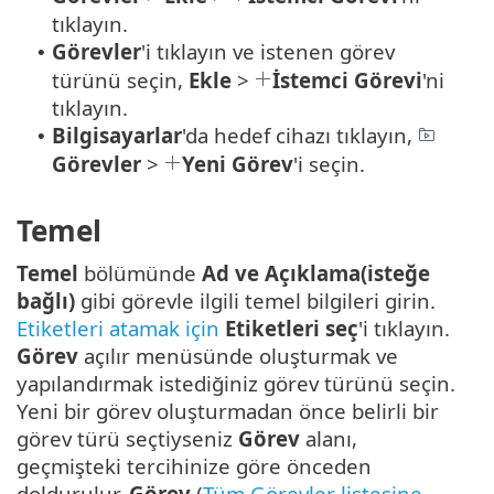
tıklayın.
Görevler
'i tıklayın ve istenen görev
•
türünü seçin,
Ekle
>
İstemci Görevi
'ni
tıklayın.
Bilgisayarlar
'da hedef cihazı tıklayın,
•
Görevler
>
Yeni Görev
'i seçin.
Temel
Temel
bölümünde
Ad ve Açıklama(isteğe
bağlı)
gibi görevle ilgili temel bilgileri girin.
Etiketleri atamak için
Etiketleri seç
'i tıklayın.
Görev
açılır menüsünde oluşturmak ve
yapılandırmak istediğiniz görev türünü seçin.
Yeni bir görev oluşturmadan önce belirli bir
görev türü seçtiyseniz
Görev
alanı,
geçmişteki tercihinize göre önceden
doldurulur.
Görev
(
Tüm Görevler listesine