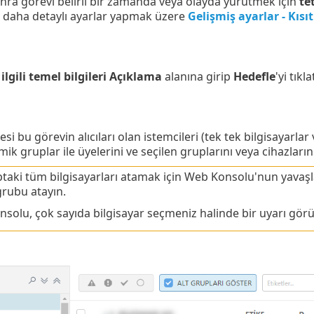
onra görevi belirli bir zamanda veya olayda yürütmek için
te
n daha detaylı ayarlar yapmak üzere
Gelişmiş ayarlar - Kıs
 ilgili temel bilgileri Açıklama
alanına girip
Hedefle
'yi tıkla
si bu görevin alıcıları olan istemcileri (tek tek bilgisayarla
mik gruplar ile üyelerini ve seçilen gruplarını veya cihazlar
ptaki tüm bilgisayarları atamak için Web Konsolu'nun yavaşl
grubu atayın.
solu, çok sayıda bilgisayar seçmeniz halinde bir uyarı görü