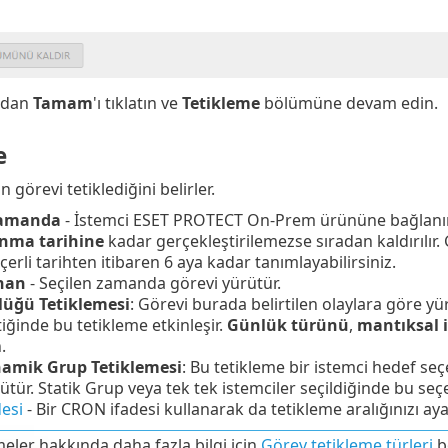
ndan
Tamam
'ı tıklatın ve
Tetikleme
bölümüne devam edin.
e
n görevi tetiklediğini belirler.
Zamanda
- İstemci ESET PROTECT On-Prem ürününe bağlanır 
anma tarihine
kadar gerçekleştirilemezse sıradan kaldırılır
eçerli tarihten itibaren 6 aya kadar tanımlayabilirsiniz.
nan
- Seçilen zamanda görevi yürütür.
lüğü Tetiklemesi
: Görevi burada belirtilen olaylara göre yür
iğinde bu tetikleme etkinleşir.
Günlük türünü
,
mantıksal i
.
namik Grup Tetiklemesi
: Bu tetikleme bir istemci hedef se
ütür. Statik Grup veya tek tek istemciler seçildiğinde bu se
esi
- Bir CRON ifadesi kullanarak da tetikleme aralığınızı ayar
meler hakkında daha fazla bilgi için
Görev tetikleme türleri
b