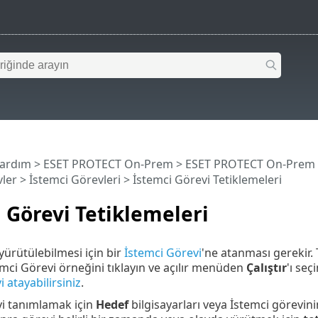
Yardım
>
ESET PROTECT On-Prem
>
ESET PROTECT On-Prem
ler
>
İstemci Görevleri
> İstemci Görevi Tetiklemeleri
 Görevi Tetiklemeleri
yürütülebilmesi için bir
İstemci Görevi
'ne atanması gerekir.
mci Görevi örneğini tıklayın ve açılır menüden
Çalıştır
'ı seç
 atayabilirsiniz
.
yi tanımlamak için
Hedef
bilgisayarları veya İstemci görevini