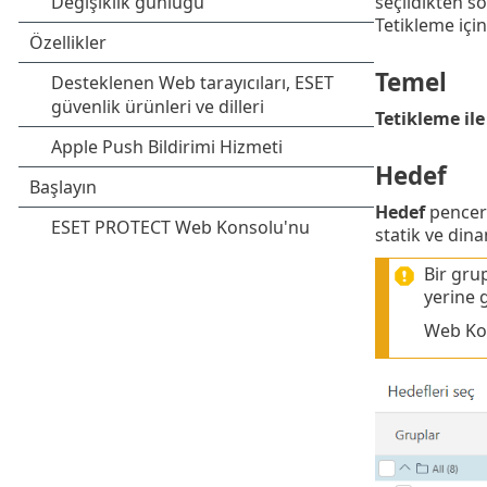
seçildikten s
Tetikleme içi
Temel
Tetikleme ile
Hedef
Hedef
pencere
statik ve dina
Bir gru
yerine 
Web Kon