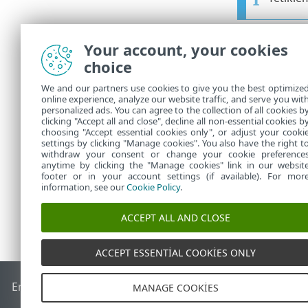
Gelişmiş 
Your account, your cookies
choice
Bir görev sık 
sınırlandırabi
We and our partners use cookies to give you the best optimize
online experience, analyze our website traffic, and serve you wit
Gelişmiş Ayarl
personalized ads. You can agree to the collection of all cookies b
Bu görevin ve
clicking "Accept all and close", decline all non-essential cookies b
choosing "Accept essential cookies only", or adjust your cooki
settings by clicking "Manage cookies". You also have the right t
withdraw your consent or change your cookie preference
anytime by clicking the "Manage cookies" link in our websit
footer or in your account settings (if available). For mor
information, see our
Cookie Policy
.
ACCEPT ALL AND CLOSE
ACCEPT ESSENTIAL COOKIES ONLY
End of Life
ESET Bilgi Bankası
ESET Forumu
ESET Status Por
MANAGE COOKIES