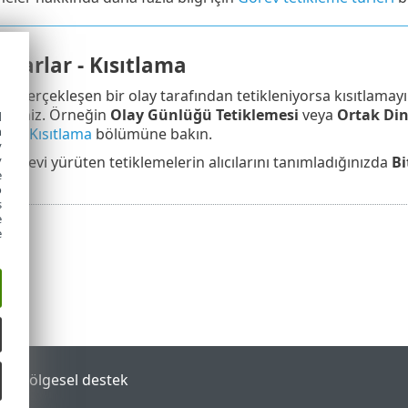
ayarlar - Kısıtlama
sık gerçekleşen bir olay tarafından tetikleniyorsa kısıtlama
lirsiniz. Örneğin
Olay Günlüğü Tetiklemesi
veya
Ortak Di
d
h
ar - Kısıtlama
bölümüne bakın.
y
 görevi yürüten tetiklemelerin alıcılarını tanımladığınızda
Bi
y
e
o
s
e
e
tal
Bölgesel destek