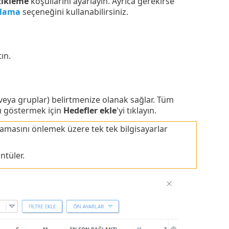
tikleme
koşullarını ayarlayın. Ayrıca gerekirse
ıtlama
seçeneğini kullanabilirsiniz.
tın.
r veya gruplar) belirtmenize olanak sağlar. Tüm
ını göstermek için
Hedefler ekle
'yi tıklayın.
amasını önlemek üzere tek tek bilgisayarlar
ntüler.