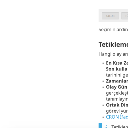
Seçimin ardı
Tetiklem
Hangi olayları
En Kısa 
•
Son kull
tarihini g
Zamanla
•
Olay Gün
•
gerçekleşt
tanımlayın
Ortak Di
•
görevi yür
CRON İfad
•
Tetikle