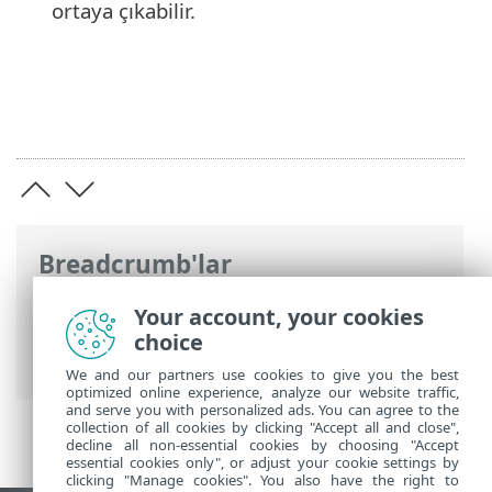
ortaya çıkabilir.
Breadcrumb'lar
ESET Online Yardım
>
ESET PROTECT On-
Your account, your cookies
Prem
>
Başlayın
>
VDI, klonlama ve
choice
donanım algılama
> Donanım tanımı
We and our partners use cookies to give you the best
optimized online experience, analyze our website traffic,
and serve you with personalized ads. You can agree to the
collection of all cookies by clicking "Accept all and close",
decline all non-essential cookies by choosing "Accept
essential cookies only", or adjust your cookie settings by
clicking "Manage cookies". You also have the right to