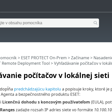
pomocník
>
ESET PROTECT On-Prem
>
Začíname
>
Nasadeni
T Remote Deployment Tool
> Vyhľadávanie počítačov v lokáln
vanie počítačov v lokálnej sieti
 dopĺňa
predchádzajúcu kapitolu
a popisuje kroky, ktoré je
Agenta a bezpečnostného produktu ESET:
si
Licenčnú dohodu s koncovým používateľom
(EULA), pot
 Ranges
zadajte rozsah IP adries siete vo formáte
10.100.10