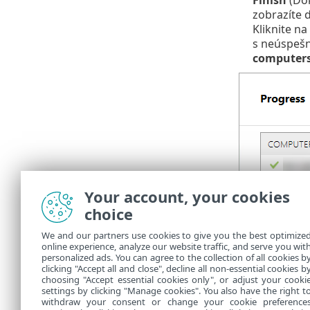
zobrazíte 
Kliknite na
s neúspeš
computer
Your account, your cookies
Správne fung
choice
na klientskom
We and our partners use cookies to give you the best optimize
Nasaden
online experience, analyze our website traffic, and serve you wit
personalized ads. You can agree to the collection of all cookies b
Riešeni
clicking "Accept all and close", decline all non-essential cookies b
choosing "Accept essential cookies only", or adjust your cooki
settings by clicking "Manage cookies". You also have the right t
withdraw your consent or change your cookie preference