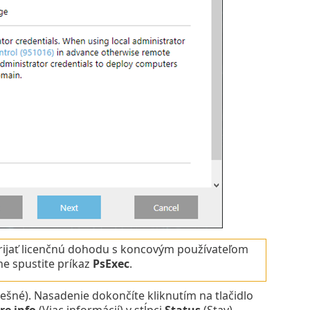
prijať licenčnú dohodu s koncovým používateľom
ne spustite príkaz
PsExec
.
ešné). Nasadenie dokončíte kliknutím na tlačidlo
re info
(Viac informácií) v stĺpci
Status
(Stav)