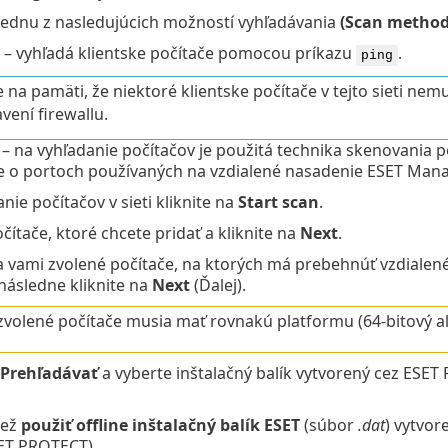
 jednu z nasledujúcich možností vyhľadávania
(Scan method
– vyhľadá klientske počítače pomocou príkazu
.
ping
 na pamäti, že niektoré klientske počítače v tejto sieti nem
vení firewallu.
– na vyhľadanie počítačov je použitá technika skenovania p
e o portoch používaných na vzdialené nasadenie ESET Mana
nie počítačov v sieti kliknite na
Start scan
.
ítače, ktoré chcete pridať a kliknite na
Next
.
a vami zvolené počítače, na ktorých má prebehnúť vzdialené 
následne kliknite na
Next
(Ďalej).
zvolené počítače musia mať rovnakú platformu (64-bitový a
Prehľadávať
a vyberte inštalačný balík vytvorený cez ESE
iež
použiť offline inštalačný balík ESET
(súbor
.dat
) vytvor
SET PROTECT).