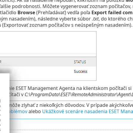
ďalšie podrobnosti. Môžete vygenerovať zoznam počítačov, n
 tlačidlo
Browse
(Prehľadávať) vedľa poľa
Export failed co
ným nasadením), následne vyberte súbor
.txt
, do ktorého ch
s
(Exportovať zoznam počítačov s neúspešným nasadením).
ovanie ESET Management Agenta na klientskom počítači si
 počítači v
C:\ProgramData\ESET\RemoteAdministrator\Agent\L
d
ie môže zlyhať z niekoľkých dôvodov. V prípade akýchkoľve
h
y
e problémov
alebo
Ukážkové scenáre nasadenia ESET Man
y
e
o
s