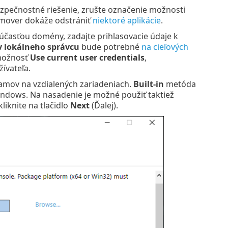
ezpečnostné riešenie, zrušte označenie možnosti
emover dokáže odstrániť
niektoré aplikácie
.
súčasťou domény, zadajte prihlasovacie údaje k
v lokálneho správcu
bude potrebné
na cieľových
 možnosť
Use current user credentials
,
ívateľa.
ramov na vzdialených zariadeniach.
Built-in
metóda
ndows. Na nasadenie je možné použiť taktiež
liknite na tlačidlo
Next
(Ďalej).