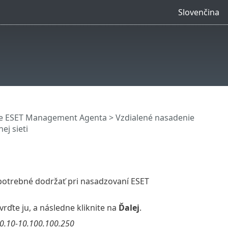
Slovenčina
e ESET Management Agenta
>
Vzdialené nasadenie
ej sieti
 potrebné dodržať pri nasadzovaní ESET
vrďte ju, a následne kliknite na
Ďalej
.
0.10-10.100.100.250