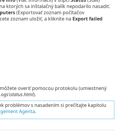
a ktorých sa inštalačný balík nepodarilo nasadiť.
mputers
(Exportovať zoznam počítačov
cete zoznam uložiť, a kliknite na
Export failed
 môžete overiť pomocou protokolu (umiestnený
ogs\status.html
).
k problémov s nasadením si prečítajte kapitolu
agement Agenta
.