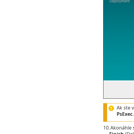
Ak ste 
PsExec
10.
Akonáhle s
Finish
(Dok