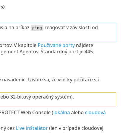
s)
:
usia na príkaz
reagovať v závislosti od
ping
ortov. V kapitole
Používané porty
nájdete
gement Agentov. Štandardný port je 445.
nasadenie. Uistite sa, že všetky počítače sú
lebo 32-bitový operačný systém).
T PROTECT Web Console (
lokálna
alebo
cloudová
ený cez
Live inštalátor
(len v prípade cloudovej