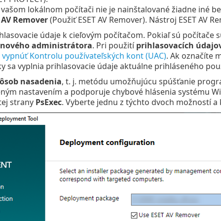
 vašom lokálnom počítači nie je nainštalované žiadne iné b
 AV Remover
(Použiť ESET AV Remover). Nástroj ESET AV R
ihlasovacie údaje k cieľovým počítačom. Pokiaľ sú počítače 
nového administrátora
. Pri použití
prihlasovacích údajo
 vypnúť Kontrolu používateľských kont (UAC)
. Ak označíte
y sa vyplnia prihlasovacie údaje aktuálne prihláseného použ
ôsob nasadenia
, t. j. metódu umožňujúcu spúšťanie prog
eným nastavením a podporuje chybové hlásenia systému Wi
tej strany
PsExec
. Vyberte jednu z týchto dvoch možností a k