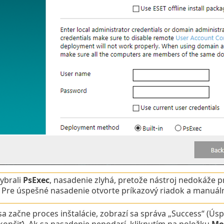
vybrali
PsExec
, nasadenie zlyhá, pretože nástroj nedokáže 
. Pre úspešné nasadenie otvorte príkazový riadok a manuál
a začne proces inštalácie, zobrazí sa správa „Success“ (Úsp
ončiť). Ak sa nasadenie nepodarí, kliknutím na položku
Mo