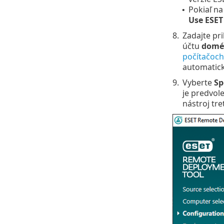
Pokiaľ na
•
Use ESET
8.
Zadajte pr
účtu
domé
počítačoch
automatick
9.
Vyberte
Sp
je predvol
nástroj tre