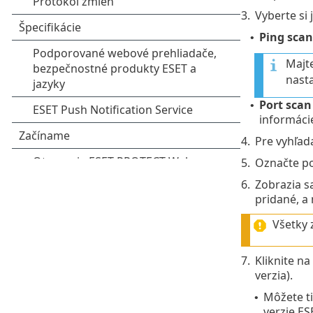
3.
Vyberte si
Ping scan
•
Majte
nasta
Port scan
•
informáci
4.
Pre vyhľada
5.
Označte poč
6.
Zobrazia s
pridané, a 
Všetky 
7.
Kliknite na
verzia).
Môžete t
•
verzie E