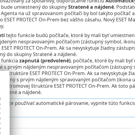
ovažovaný za spoľahlivý, odporúčame funkciu
Automaticky
ač bude umiestnený do skupiny
Stratené a nájdené
. Podstat
genta na už spravovanom počítači by bol takýto počítač 
o ESET PROTECT On-Prem bez vášho zásahu. Nový ESET Man
y.
tí
tejto funkcie budú počítače, ktoré by mali byť umiestne
jdeným nespravovaným počítačom (zástupný symbol, ikona
e ESET PROTECT On-Prem. Ak sa nevyskytuje žiadny zástup
ný do skupiny Stratené a nájdené.
o funkcia
zapnutá
(predvolené)
, počítače, ktoré by mali b
é s prvým nájdeným nespravovaným počítačom (zástupný s
vej štruktúre ESET PROTECT On-Prem. Ak sa nevyskytuje ži
rovaný s prvým nájdeným spravovaným počítačom (ikona up
k v stromovej štruktúre ESET PROTECT On-Prem. Ak toto pár
tratené a nájdené.
d
eželáte používať automatické párovanie, vypnite túto funkci
h
y
ne.
y
e
o
s
e