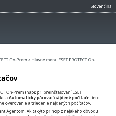
Slovenčina
OTECT On-Prem
>
Hlavné menu ESET PROTECT On-
tačov
ECT On-Prem (napr. pri preinštalovaní ESET
nkcia
Automaticky párovať nájdené počítače
tieto
e overovanie a triedenie nájdených počítačov.
nt Agentom. Ak takýto princíp z nejakého dôvodu