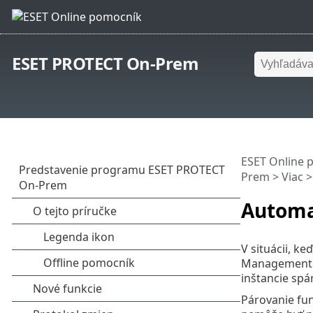
ESET PROTECT On-Prem
ESET Online 
Prem
>
Viac
Automa
V situácii, k
Management Ag
inštancie spá
Párovanie fu