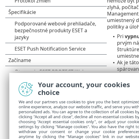
nemôže byť p
zlyhá, počít
Management A
umiestnený d
politiky a úloh
Pri
vypnu
•
prvým ná
štruktúr
umiestne
Ak je tát
•
spárovan
v stromo
bude spá
Your account, your cookies
kdekoľve
choice
skupiny S
We and our partners use cookies to give you the best optimize
Ak si n
online experience, analyze our website traffic, and serve you wit
personalized ads. You can agree to the collection of all cookies b
manuál
clicking "Accept all and close", decline all non-essential cookies b
choosing "Accept essential cookies only", or adjust your cooki
settings by clicking "Manage cookies". You also have the right t
withdraw your consent or change your cookie preference
anytime by clicking the "Manage cookies" link in our websit