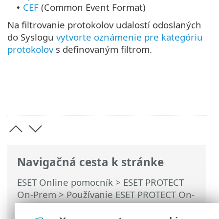
CEF
(Common Event Format)
•
Na filtrovanie protokolov udalostí odoslaných
do Syslogu
vytvorte oznámenie pre kategóriu
protokolov
s definovaným filtrom.
Navigačná cesta k stránke
ESET Online pomocník
>
ESET PROTECT
On-Prem
>
Používanie ESET PROTECT On-
Prem
>
Hlavné menu ESET PROTECT On-
Prem
>
Viac
> Exportovanie protokolov do