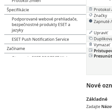
Protokol 
Značky
Zapnuté 
Upraviť
Duplikova
Vymazať
Prístupo
Presunú
Nové oz
Základné
Zadajte
Názo