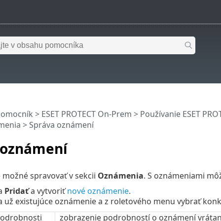
pomocník
>
ESET PROTECT On-Prem
>
Používanie ESET PR
menia
> Správa oznámení
 oznámení
 možné spravovať v sekcii
Oznámenia
. S oznámeniami môž
na
Pridať
a vytvoriť
nové oznámenie
.
a už existujúce oznámenie a z roletového menu vybrať konk
podrobnosti
zobrazenie podrobností o oznámení vrátane