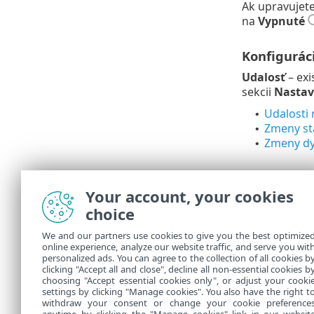
Ak upravujete
na
Vypnuté
Konfigurác
Udalosť
– exi
sekcii
Nastav
Udalosti
•
Zmeny st
•
Zmeny dy
•
Pokročilé 
Your account, your cookies
Obmedzovanie 
choice
časti
Pokroči
We and our partners use cookies to give you the best optimize
Distribúcia
online experience, analyze our website traffic, and serve you wit
personalized ads. You can agree to the collection of all cookies b
Nastavte sp
clicking "Accept all and close", decline all non-essential cookies b
choosing "Accept essential cookies only", or adjust your cooki
settings by clicking "Manage cookies". You also have the right t
withdraw your consent or change your cookie preference