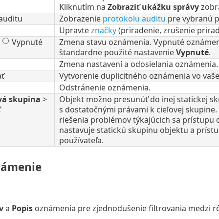
Kliknutím na
Zobraziť ukážku správy
zobr
auditu
Zobrazenie
protokolu auditu
pre vybranú p
Upravte
značky
(priradenie, zrušenie prirad
/
Vypnuté
Zmena stavu oznámenia. Vypnuté oznámenie
štandardne použité nastavenie
Vypnuté
.
Zmena nastavení a odosielania oznámenia.
ť
Vytvorenie duplicitného oznámenia vo vaše
Odstránenie oznámenia.
vá skupina
>
Objekt možno presunúť do inej statickej s
ť
s dostatočnými právami k cieľovej skupine.
riešenia problémov týkajúcich sa prístupu
nastavuje statickú skupinu objektu a príst
používateľa.
námenie
v
a
Popis
oznámenia pre zjednodušenie filtrovania medzi 