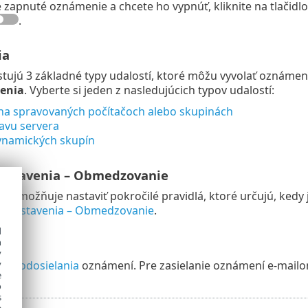
 zapnuté oznámenie a chcete ho vypnúť, kliknite na tlačidl
.
ia
stujú 3 základné typy udalostí, ktoré môžu vyvolať oznámen
enia
. Vyberte si jeden z nasledujúcich typov udalostí:
 na spravovaných počítačoch alebo skupinách
avu servera
namických skupín
nastavenia – Obmedzovanie
umožňuje nastaviť pokročilé pravidlá, ktoré určujú, kedy j
lé nastavenia – Obmedzovanie
.
d
h
y
ôsob
odosielania
oznámení. Pre zasielanie oznámení e-mailo
y
e
o
s