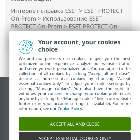
Интернет-справка ESET
>
ESET PROTECT
On-Prem
>
Использование ESET
PROTECT On-Prem
>
ESET PROTECT On-
Prem Главное меню
>
Дополнительно
Your account, your cookies
> Исключения
choice
We and our partners use cookies to give you the best
optimized online experience, analyze our website traffic,
and serve you with personalized ads. You can agree to the
collection of all cookies by clicking "Accept all and close",
decline all non-essential cookies by choosing "Accept
essential cookies only", or adjust your cookie settings by
clicking "Manage cookies". You also have the right to
Использовать сайт для ПК
withdraw your consent or change your cookie preferences
End of Life
anytime by clicking the "Manage cookies" link in our website
footer or in your account settings (if available). For more
База знаний ESET
information, see our
Cookie Policy
.
Форум ESET
ESET Status Portal
ACCEPT ALL AND CLOSE
Региональная поддержка
ACCEPT ESSENTIAL COOKIES ONLY