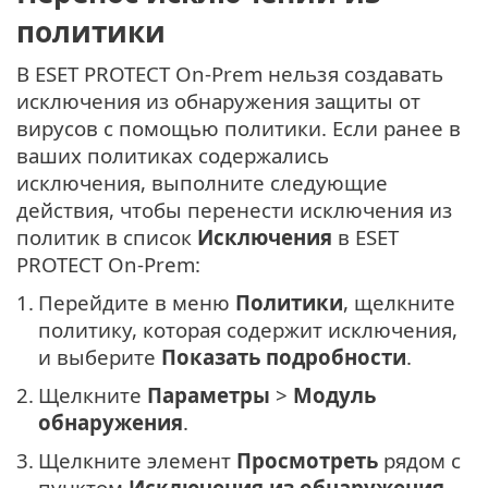
политики
В ESET PROTECT On-Prem нельзя создавать
исключения из обнаружения защиты от
вирусов с помощью политики. Если ранее в
ваших политиках содержались
исключения, выполните следующие
действия, чтобы перенести исключения из
политик в список
Исключения
в ESET
PROTECT On-Prem:
1.
Перейдите в меню
Политики
, щелкните
политику, которая содержит исключения,
и выберите
Показать подробности
.
2.
Щелкните
Параметры
>
Модуль
обнаружения
.
3.
Щелкните элемент
Просмотреть
рядом с
пунктом
Исключения из обнаружения
.