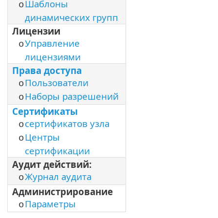
Шаблоны
o
динамических групп
Лицензии
Управление
o
лицензиями
Права доступа
Пользователи
o
Наборы разрешений
o
Сертификаты
сертификатов узла
o
Центры
o
сертификации
Аудит действий:
Журнал аудита
o
Администрирование
Параметры
o