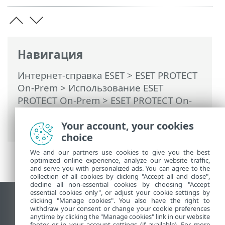
Навигация
Интернет-справка ESET
>
ESET PROTECT
On-Prem
>
Использование ESET
PROTECT On-Prem
>
ESET PROTECT On-
Prem Главное меню
>
Дополнительно
> Шаблоны динамических групп
Your account, your cookies
choice
We and our partners use cookies to give you the best
optimized online experience, analyze our website traffic,
and serve you with personalized ads. You can agree to the
collection of all cookies by clicking "Accept all and close",
decline all non-essential cookies by choosing "Accept
essential cookies only", or adjust your cookie settings by
clicking "Manage cookies". You also have the right to
Использовать сайт для ПК
withdraw your consent or change your cookie preferences
End of Life
anytime by clicking the "Manage cookies" link in our website
footer or in your account settings (if available). For more