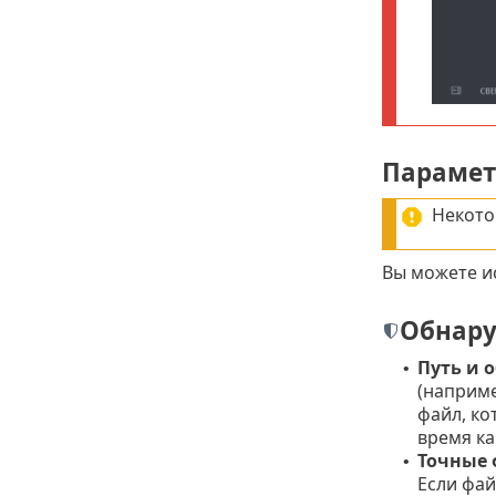
Параме
Некото
Вы можете и
Обнару
Путь и 
•
(наприм
файл, ко
время ка
Точные
•
Если фай