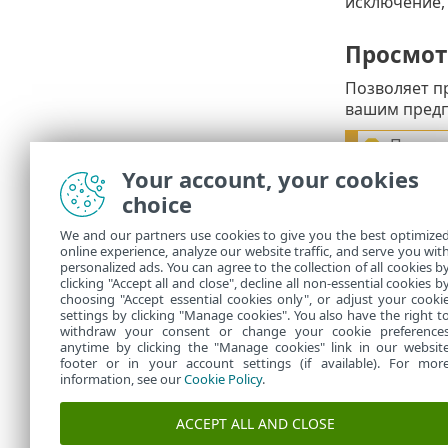
исключение,
Просмот
Позволяет п
вашим предп
После 
исключ
Your account, your cookies
choice
Чтобы созда
We and our partners use cookies to give you the best optimize
Просмотреть
online experience, analyze our website traffic, and serve you wit
проверить, 
personalized ads. You can agree to the collection of all cookies b
clicking "Accept all and close", decline all non-essential cookies b
компьютере
choosing "Accept essential cookies only", or adjust your cooki
settings by clicking "Manage cookies". You also have the right t
withdraw your consent or change your cookie preference
anytime by clicking the "Manage cookies" link in our websit
footer or in your account settings (if available). For mor
information, see our
Cookie Policy
.
ACCEPT ALL AND CLOSE