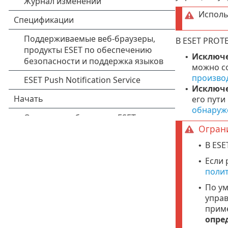
Исполь
В ESET PROT
Исключе
•
можно со
произво
Исключ
•
его пути
обнаруж
Огран
В ESE
•
Если 
•
полит
По у
•
управ
прим
опре