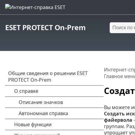
ESET PROTECT On-Prem
Интернет-сп
Главное мен
Созда
Вы можете и
Создать ис
файервола
группам. Ра
упрощает уп