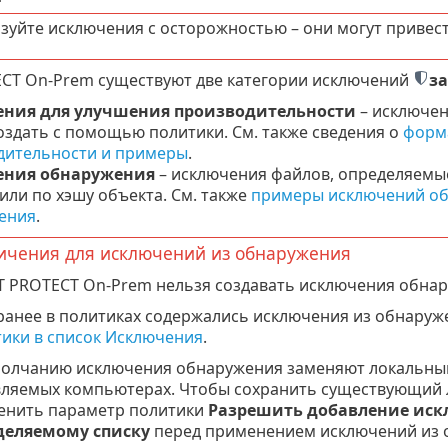
зуйте исключения с осторожностью – они могут привес
ECT On-Prem существуют две категории исключений
з
ния для улучшения производительности
– исключен
здать с помощью политики. См. также сведения о
форм
дительности и примеры
.
ения обнаружения
– исключения файлов, определяемы
 или по хэшу объекта. См. также
примеры исключений об
ения
.
ичения для исключений из обнаружения
T PROTECT On-Prem нельзя создавать исключения обна
ранее в политиках содержались исключения из обнару
ики в список Исключения
.
молчанию исключения обнаружения заменяют локальны
ляемых компьютерах. Чтобы сохранить существующий 
енить параметр политики
Разрешить добавление иск
деляемому списку
перед применением исключений из 