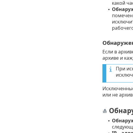
какой ча
Обнару
•
помечен
исключи
рабочего
Обнаружен
Если в архив
архиве и ка
При ис
исключ
Исключенные
или не архив
Обнару
Обнаруж
•
следующи
IP—адре