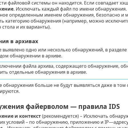
сти файловой системы он находится. Если совпадает хэш
жение
. Исключать каждый файл по имени обнаружения. 
ное определенным именем обнаружения, безопасно и мо
ть категорию обнаружения (например, можно исключить
 стола и их варианты).
ия в архивах
е выявлено одно или несколько обнаружений, в разделе
ждом обнаружении в архиве.
ключении файла архива, содержащего обнаружение, об
ить отдельные обнаружения в архиве.
 обнаружения больше не будут выявляться даже в том с
ируются.
жения файерволом — правила IDS
ение и контекст
(рекомендуется) – Исключать обнар
х условий – по обнаружению, приложению и IP—адресу
с
– Исключать обнаружения файерволом с помощью удал