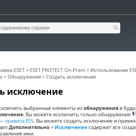
равка ESET
>
ESET PROTECT On-Prem
>
Использование ES
ю
>
Обнаружения
> Создать исключение
ть исключение
сключить выбранные элементы из
обнаружения
в буду
ключение
. Вы можете исключить только обнаружения
—
правила IDS
. Вы можете создать исключение и приме
здел
Дополнительно
>
Исключения
содержит все созда
равление ими.