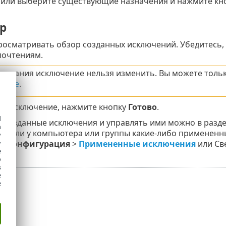
 или выберите существующие назначения и нажмите кн
р
росматривать обзор созданных исключений. Убедитесь, 
очтениям.
создания исключение нельзя изменить. Вы можете толь
ение
.
ть исключение, нажмите кнопку
Готово
.
d
 созданные исключения и управлять ими можно в разд
h
есть ли у компьютера или группы какие-либо примененн
y
y
 >
Конфигурация
>
Примененные исключения
или Св
e
o
s
e
e