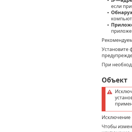
•
если пр
Обнару
•
компьют
Прилож
•
приложе
Рекомендуем
Установите 
предупрежде
При необхо
Объект
Исключ
устан
примен
Исключение 
Чтобы измен