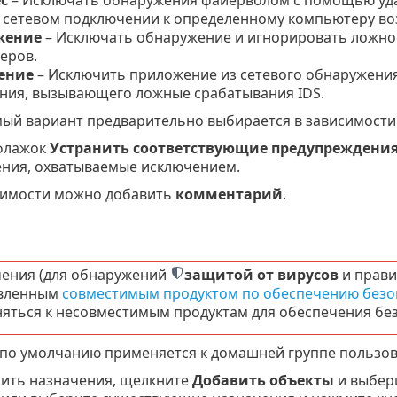
и сетевом подключении к определенному компьютеру во
жение
– Исключать обнаружение и игнорировать ложное
еров.
ение
– Исключить приложение из сетевого обнаружения
ния, вызывающего ложные срабатывания IDS.
ый вариант предварительно выбирается в зависимости 
флажок
Устранить соответствующие предупреждени
ния, охватываемые исключением.
димости можно добавить
комментарий
.
ения (для обнаружений
защитой от вирусов
и прави
овленным
совместимым продуктом по обеспечению безо
яться к несовместимым продуктам для обеспечения безо
по умолчанию применяется к домашней группе пользов
ить назначения, щелкните
Добавить объекты
и выбери