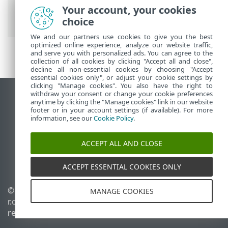
Sincronização de grupo estático
> Modo
Your account, your cookies
de sincronização - VMware
choice
We and our partners use cookies to give you the best
optimized online experience, analyze our website traffic,
and serve you with personalized ads. You can agree to the
collection of all cookies by clicking "Accept all and close",
decline all non-essential cookies by choosing "Accept
essential cookies only", or adjust your cookie settings by
clicking "Manage cookies". You also have the right to
withdraw your consent or change your cookie preferences
Ver site para desktop
anytime by clicking the "Manage cookies" link in our website
footer or in your account settings (if available). For more
End of Life
information, see our
Cookie Policy
.
Base de conhecimento ESET
Fórum ESET
ACCEPT ALL AND CLOSE
ESET Status Portal
Suporte regional
ACCEPT ESSENTIAL COOKIES ONLY
© 1992 - 2026 ESET, spol. s
Gerenciar cookies
MANAGE COOKIES
r.o. - Todos os direitos
Política de cookies
reservados.