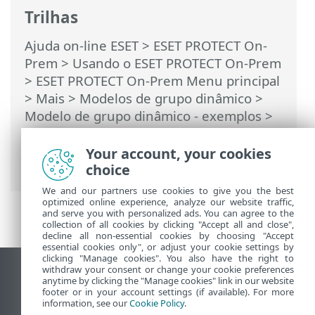
Trilhas
Ajuda on-line ESET
>
ESET PROTECT On-
Prem
>
Usando o ESET PROTECT On-Prem
>
ESET PROTECT On-Prem Menu principal
>
Mais
>
Modelos de grupo dinâmico
>
Modelo de grupo dinâmico - exemplos
>
Grupo dinâmico - versão instalada mas
não ativada do produto de segurança do
Your account, your cookies
servidor
choice
We and our partners use cookies to give you the best
optimized online experience, analyze our website traffic,
and serve you with personalized ads. You can agree to the
collection of all cookies by clicking "Accept all and close",
decline all non-essential cookies by choosing "Accept
essential cookies only", or adjust your cookie settings by
clicking "Manage cookies". You also have the right to
withdraw your consent or change your cookie preferences
Ver site para desktop
anytime by clicking the "Manage cookies" link in our website
footer or in your account settings (if available). For more
End of Life
information, see our
Cookie Policy
.
Base de conhecimento ESET