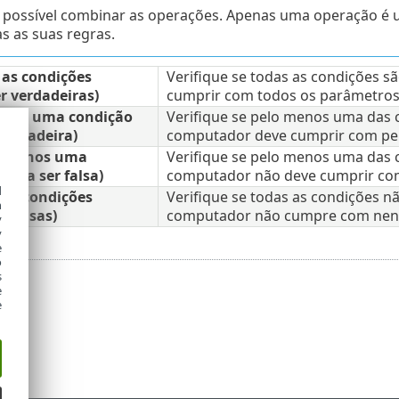
 possível combinar as operações. Apenas uma operação é u
s as suas regras.
 as condições
Verifique se todas as condições s
r verdadeiras)
cumprir com todos os parâmetros
enos uma condição
Verifique se pelo menos uma das c
 verdadeira)
computador deve cumprir com pe
o menos uma
Verifique se pelo menos uma das c
cisa ser falsa)
computador não deve cumprir co
d
 as condições
Verifique se todas as condições n
h
r falsas)
computador não cumpre com nenh
y
y
e
o
s
e
e