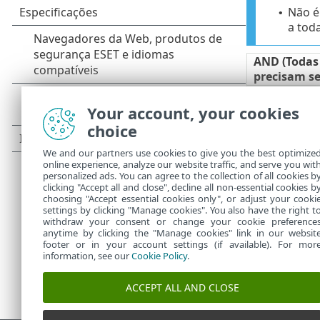
Não é
•
a toda
AND (Todas
precisam se
OR (Pelo m
precisa ser
Your account, your cookies
NAND (Pel
choice
condição pre
We and our partners use cookies to give you the best optimize
NOR (Todas
online experience, analyze our website traffic, and serve you wit
precisam se
personalized ads. You can agree to the collection of all cookies b
clicking "Accept all and close", decline all non-essential cookies b
choosing "Accept essential cookies only", or adjust your cooki
settings by clicking "Manage cookies". You also have the right t
withdraw your consent or change your cookie preference
anytime by clicking the "Manage cookies" link in our websit
footer or in your account settings (if available). For mor
information, see our
Cookie Policy
.
ACCEPT ALL AND CLOSE