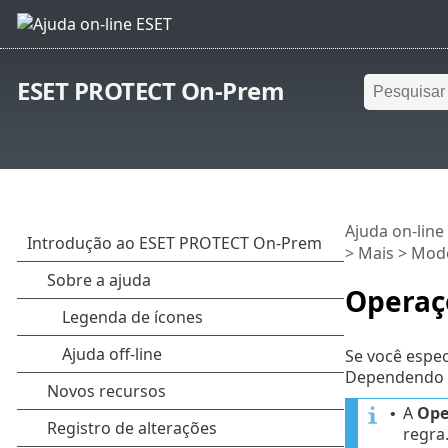
ESET PROTECT On-Prem
Ajuda on-line
>
Mais
>
Mode
Operaç
Se você espec
Dependendo d
A
Ope
•
regra