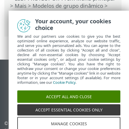
>
Mais
>
Modelos de grupo dinâmico
>
Modelo de grupo dinâmico - exemplos
>
Grupo dinâmico - um computador está
Your account, your cookies
em uma subrede específica
choice
We and our partners use cookies to give you the best
optimized online experience, analyze our website traffic,
and serve you with personalized ads. You can agree to the
collection of all cookies by clicking "Accept all and close",
decline all non-essential cookies by choosing "Accept
essential cookies only", or adjust your cookie settings by
clicking "Manage cookies". You also have the right to
withdraw your consent or change your cookie preferences
Ver site para desktop
anytime by clicking the "Manage cookies" link in our website
footer or in your account settings (if available). For more
End of Life
information, see our
Cookie Policy
.
Base de conhecimento ESET
Fórum ESET
ACCEPT ALL AND CLOSE
ESET Status Portal
Suporte regional
ACCEPT ESSENTIAL COOKIES ONLY
© 1992 - 2026 ESET, spol. s
Gerenciar cookies
MANAGE COOKIES