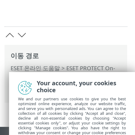
이동 경로
ESET 온라인 도움말
>
ESET PROTECT On-
Prem
>
ESET PROTECT On-Prem 사용
>
Your account, your cookies
ESET PROTECT On-Prem 기본 메뉴
>
작업
choice
>
클라이언트 작업
> 검역소 관리
We and our partners use cookies to give you the best
optimized online experience, analyze our website traffic,
and serve you with personalized ads. You can agree to the
collection of all cookies by clicking "Accept all and close",
decline all non-essential cookies by choosing "Accept
essential cookies only", or adjust your cookie settings by
clicking "Manage cookies". You also have the right to
withdraw your consent or change your cookie preferences