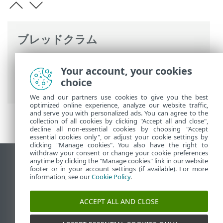
ブレッドクラム
ESETオンラインヘルプ
>
ESET PROTECT
Your account, your cookies
On-Prem
>
始めましょう
>
ESET PROTECT
choice
Webコンソール
> ユーザー設定
We and our partners use cookies to give you the best
optimized online experience, analyze our website traffic,
and serve you with personalized ads. You can agree to the
collection of all cookies by clicking "Accept all and close",
decline all non-essential cookies by choosing "Accept
essential cookies only", or adjust your cookie settings by
clicking "Manage cookies". You also have the right to
withdraw your consent or change your cookie preferences
anytime by clicking the "Manage cookies" link in our website
デスクトップサイトの表示
footer or in your account settings (if available). For more
End of Life
information, see our
Cookie Policy
.
ESETナレッジベース
ACCEPT ALL AND CLOSE
ESETフォーラム
ESET Status Portal