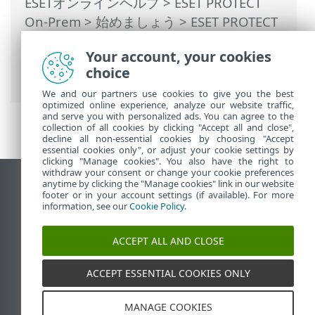
ESETオンラインヘルプ
>
ESET PROTECT
On-Prem
>
始めましょう
>
ESET PROTECT
Webコンソール
> ESET LiveGrid®レピュテ
Your account, your cookies
ーションおよびフィードバックシステムポ
choice
リシー
We and our partners use cookies to give you the best
optimized online experience, analyze our website traffic,
and serve you with personalized ads. You can agree to the
collection of all cookies by clicking "Accept all and close",
decline all non-essential cookies by choosing "Accept
essential cookies only", or adjust your cookie settings by
clicking "Manage cookies". You also have the right to
withdraw your consent or change your cookie preferences
anytime by clicking the "Manage cookies" link in our website
デスクトップサイトの表示
footer or in your account settings (if available). For more
End of Life
information, see our
Cookie Policy
.
ESETナレッジベース
ACCEPT ALL AND CLOSE
ESETフォーラム
ESET Status Portal
ACCEPT ESSENTIAL COOKIES ONLY
地域サポート
MANAGE COOKIES