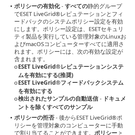
ポリシーの有効化
-
すべての
静的グループ
•
でESET LiveGrid®レピュテーションとフィ
ードバックのシステムポリシー設定を有効
にします。ポリシー設定は、ESETセキュリ
ティ製品を実行している管理対象のLinuxお
よびmacOSコンピューターすべてに適用さ
れます。ポリシーには、次の有効な設定が
含まれます。
ESET LiveGrid®レピュテーションシステ
o
ムを有効にする(推奨)
ESET LiveGrid®フィードバックシステム
o
を有効にする
検出されたサンプルの自動送信
-
ドキュメ
o
ントを除くすべてのサンプル
ポリシーの拒否
- 後からESET LiveGrid®ポ
•
リシーを管理対象のコンピューターに手動
で割り当てることができます。
ポリシー
>