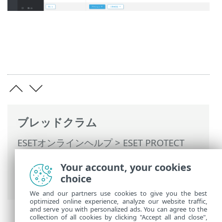
ブレッドクラム
ESETオンラインヘルプ
>
ESET PROTECT
On-Prem
>
ESET PROTECT On-Premの使用
Your account, your cookies
>
マネージドサービスプロバイダー向け
choice
ESET PROTECT On-Prem
> MSPユーザー
We and our partners use cookies to give you the best
optimized online experience, analyze our website traffic,
and serve you with personalized ads. You can agree to the
collection of all cookies by clicking "Accept all and close",