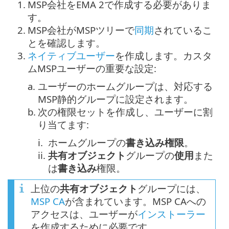
1.
MSP会社をEMA 2で作成する必要がありま
す。
2.
MSP会社がMSPツリーで
同期
されているこ
とを確認します。
3.
ネイティブユーザー
を作成します。カスタ
ムMSPユーザーの重要な設定:
a.
ユーザーのホームグループは、対応する
MSP静的グループに設定されます。
b.
次の権限セットを作成し、ユーザーに割
り当てます:
i.
ホームグループの
書き込み権限
。
ii.
共有オブジェクト
グループの
使用
また
は
書き込み
権限。
上位の
共有オブジェクト
グループには、
MSP CA
が含まれています。MSP CAへの
アクセスは、ユーザーが
インストーラー
を作成するために必要です。