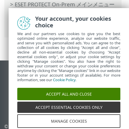
>
ESET PROTECT On-Prem メインメニュー
>
タスク
>
クライアントタスク
> 管理の停
Your account, your cookies
止(ESET Managementエージェントのアン
choice
インストール)
We and our partners use cookies to give you the best
optimized online experience, analyze our website traffic,
and serve you with personalized ads. You can agree to the
collection of all cookies by clicking "Accept all and close",
decline all non-essential cookies by choosing "Accept
essential cookies only", or adjust your cookie settings by
clicking "Manage cookies". You also have the right to
withdraw your consent or change your cookie preferences
anytime by clicking the "Manage cookies" link in our website
デスクトップサイトの表示
footer or in your account settings (if available). For more
End of Life
information, see our
Cookie Policy
.
ESETナレッジベース
ACCEPT ALL AND CLOSE
ESETフォーラム
ESET Status Portal
ACCEPT ESSENTIAL COOKIES ONLY
地域サポート
MANAGE COOKIES
© 1992 - 2026 ESET, spol. s
Cookieの管理