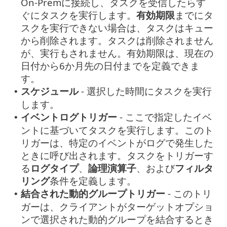
On-Premに接続し、タスクを受信したらす
ぐにタスクを実行します。
有効期限
までにタ
スクを実行できない場合は、タスクはキュー
から削除されます。タスクは削除されません
が、実行もされません。有効期限は、現在の
日付から6か月先の日付までを定義できま
す。
スケジュール
- 選択した時間にタスクを実行
•
します。
イベントログトリガー
- ここで指定したイベ
•
ントに基づいてタスクを実行します。このト
リガーは、特定のイベントがログで発生した
ときに呼び出されます。タスクをトリガーす
る
ログタイプ
、
論理演算子
、および
フィルタ
リング
条件を定義します。
結合された動的グループトリガー
- このトリ
•
ガーは、クライアントがターゲットオプショ
ンで選択された動的グループを結合するとき