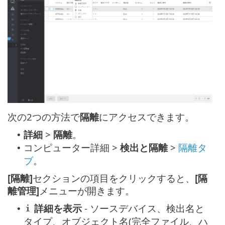
次の2つの方法で
隔離
にアクセスできます。
詳細
>
隔離
。
•
コンピューター詳細 >
検出と隔離
>
隔離タ
•
ブ
。
[隔離]
セクションの項目をクリックすると、
[隔
離管理]
メニューが開きます。
詳細を表示
- ソースデバイス、検出名と
•
タイプ、オブジェクト名(完全ファイル、ハ