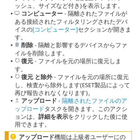
ッシュ、サイズなど付き)を表示します。
コンピューター
- 隔離されたファイルが
•
ある接続されたフィルタリングされたデバ
イスの
[コンピューター]
セクションが開きま
す。
削除
- 隔離と影響するデバイスからファ
•
イルを削除します。
復元
- ファイルを元の場所に復元しま
•
す。
復元
と除外
- ファイルを元の場所に復元
•
し、検査から除外します(ESET製品によって
再び報告されなくなります)。
アップロード
-
隔離されたファイルのア
•
ップロード
タスクを開きます。このアクシ
ョンは、
詳細を表示
をクリックした後に使
用できます。
アップロード
機能は上級者ユーザーにの