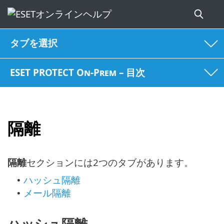
タブを選択
ESET PROTECT On-Prem – 目次
隔離
隔離
セクションには2つのタブがあります。
ハッシュ隔離
•
メール隔離
•
ハッシュ隔離