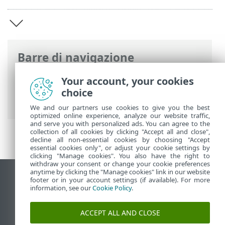
Barre di navigazione
Guida online ESET
>
ESET PROTECT On-
Your account, your cookies
Prem
>
Introduzione a ESET PROTECT On-
choice
Prem
We and our partners use cookies to give you the best
optimized online experience, analyze our website traffic,
and serve you with personalized ads. You can agree to the
collection of all cookies by clicking "Accept all and close",
decline all non-essential cookies by choosing "Accept
essential cookies only", or adjust your cookie settings by
clicking "Manage cookies". You also have the right to
withdraw your consent or change your cookie preferences
anytime by clicking the "Manage cookies" link in our website
Visualizza sito desktop
footer or in your account settings (if available). For more
information, see our
Cookie Policy
.
End of Life
ESET Knowledge Base
ACCEPT ALL AND CLOSE
Forum ESET