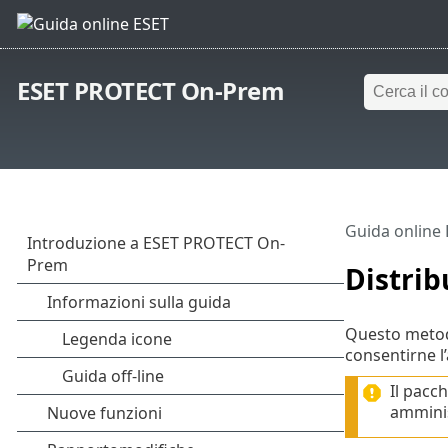
ESET PROTECT On-Prem
Guida online
Distrib
Questo metodo
consentirne l
Il pacc
amminis