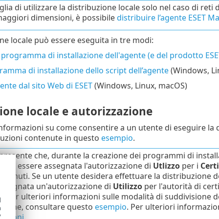
glia di utilizzare la distribuzione locale solo nel caso di ret
 maggiori dimensioni, è possibile
distribuire l’agente ESET
one locale può essere eseguita in tre modi:
programma di installazione dell'agente (e del prodotto ESE
amma di installazione dello script dell’agente
(Windows, Li
ente dal sito Web di ESET
(Windows, Linux, macOS)
ione locale e autorizzazione
 informazioni su come consentire a un utente di eseguire la
truzioni contenute in questo
esempio
.
presente che, durante la creazione dei programmi di installaz
deve essere assegnata l'autorizzazione di
Utlizzo
per i
Certi
ntenuti. Se un utente desidera effettuare la distribuzione 
ssegnata un'autorizzazione di
Utilizzo
per l'autorità di cert
o. Per ulteriori informazioni sulle modalità di suddivisione del
d
cazione, consultare questo
esempio
. Per ulteriori informazion
h
y
zazioni
.