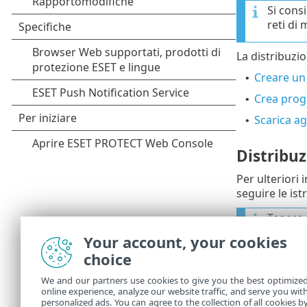
Si consi
reti di
La distribuzi
Creare un 
•
Crea progr
•
Scarica ag
•
Distribuz
Per ulteriori
seguire le is
Tenere 
utente 
Your account, your cookies
sono co
choice
venga a
effettiv
We and our partners use cookies to give you the best optimize
certifi
online experience, analyze our website traffic, and serve you wit
personalized ads. You can agree to the collection of all cookies b
autoriz