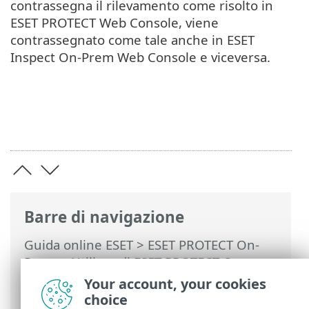
contrassegna il rilevamento come risolto in
ESET PROTECT Web Console, viene
contrassegnato come tale anche in ESET
Inspect On-Prem Web Console e viceversa.
Barre di navigazione
Guida online ESET
>
ESET PROTECT On-
Prem
>
Utilizzo di ESET PROTECT On-
Prem
>
ESET PROTECT On-Prem Menu
Your account, your cookies
principale
>
Rilevamenti
> ESET Inspect
choice