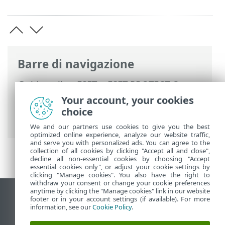
Barre di navigazione
Guida online ESET
>
ESET PROTECT On-
Prem
>
Utilizzo di ESET PROTECT On-
Your account, your cookies
Prem
>
ESET PROTECT On-Prem Menu
choice
principale
>
Altro
> File inviati
We and our partners use cookies to give you the best
optimized online experience, analyze our website traffic,
and serve you with personalized ads. You can agree to the
collection of all cookies by clicking "Accept all and close",
decline all non-essential cookies by choosing "Accept
essential cookies only", or adjust your cookie settings by
clicking "Manage cookies". You also have the right to
withdraw your consent or change your cookie preferences
anytime by clicking the "Manage cookies" link in our website
Visualizza sito desktop
footer or in your account settings (if available). For more
information, see our
Cookie Policy
.
End of Life
ESET Knowledge Base