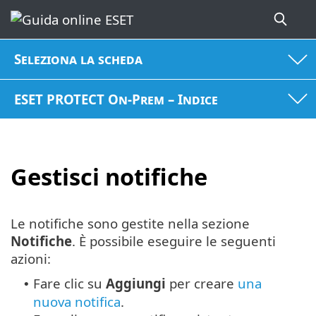
Seleziona la scheda
ESET PROTECT On-Prem – Indice
Gestisci notifiche
Le notifiche sono gestite nella sezione
Notifiche
. È possibile eseguire le seguenti
azioni:
Fare clic su
Aggiungi
per creare
una
•
nuova notifica
.