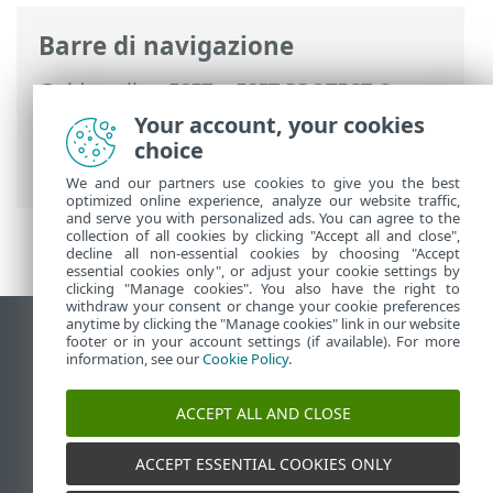
Barre di navigazione
Guida online ESET
>
ESET PROTECT On-
Prem
>
Utilizzo di ESET PROTECT On-
Your account, your cookies
Prem
>
ESET PROTECT On-Prem Menu
choice
principale
>
Notifiche
> Gestisci notifiche
We and our partners use cookies to give you the best
optimized online experience, analyze our website traffic,
and serve you with personalized ads. You can agree to the
collection of all cookies by clicking "Accept all and close",
decline all non-essential cookies by choosing "Accept
essential cookies only", or adjust your cookie settings by
clicking "Manage cookies". You also have the right to
withdraw your consent or change your cookie preferences
anytime by clicking the "Manage cookies" link in our website
Visualizza sito desktop
footer or in your account settings (if available). For more
information, see our
Cookie Policy
.
End of Life
ESET Knowledge Base
ACCEPT ALL AND CLOSE
Forum ESET
ESET Status Portal
ACCEPT ESSENTIAL COOKIES ONLY
Supporto regionale