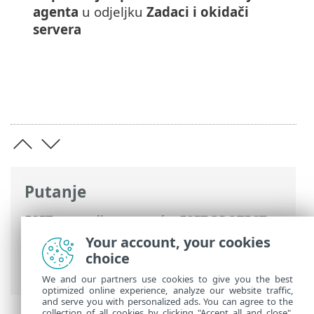
agenta
u odjeljku
Zadaci i okidači
servera
Putanje
ESET-ova online pomoć
>
ESET PROTECT
On-Prem
>
Započni
>
Instalacija ESET
Your account, your cookies
Management agenta
> Daljinska
choice
instalacija
We and our partners use cookies to give you the best
optimized online experience, analyze our website traffic,
and serve you with personalized ads. You can agree to the
collection of all cookies by clicking "Accept all and close",