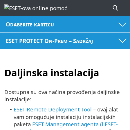
Odaberite karticu
ESET PROTECT On-Prem – Sadržaj
Daljinska instalacija
Dostupna su dva načina provođenja daljinske
instalacije:
ESET Remote Deployment Tool
– ovaj alat
•
vam omogućuje instalaciju instalacijskih
paketa
ESET Management agenta (i ESET-