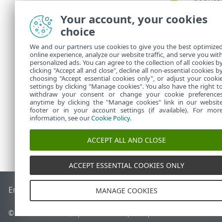
dopušte
Your account, your cookies
Pra
•
Sta
•
choice
Kada su
We and our partners use cookies to give you the best optimize
stvarat
online experience, analyze our website traffic, and serve you wit
personalized ads. You can agree to the collection of all cookies b
uređiva
clicking "Accept all and close", decline all non-essential cookies b
choosing "Accept essential cookies only", or adjust your cooki
settings by clicking "Manage cookies". You also have the right t
withdraw your consent or change your cookie preference
anytime by clicking the "Manage cookies" link in our websit
footer or in your account settings (if available). For mor
information, see our
Cookie Policy
.
ACCEPT ALL AND CLOSE
ACCEPT ESSENTIAL COOKIES ONLY
End of Life
ESET-ova baza znanja
ESET-ov forum
ESET Statu
MANAGE COOKIES
© 1992 - 2026 ESET, spol. s r.o. – Sva prava pridržana.