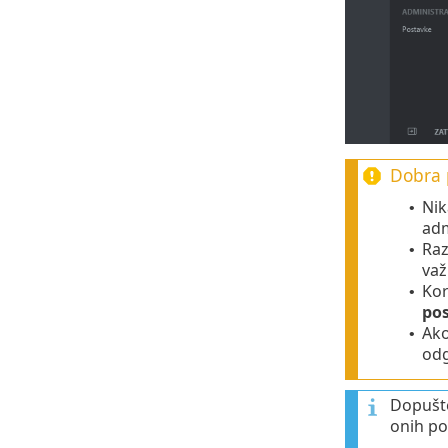
Dobra 
Nik
•
adm
Raz
•
važ
Kor
•
pos
Ako
•
odg
Dopušte
onih po