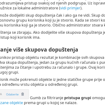
drazumijeva pristup svakoj od njenih podgrupa. Uz ispravno
žnice za lokalne administratore (
vidi primjer
).
može dodijeliti skup dopuštenja čak i ako ga ne vidi. Skup d
osnovnu grupu korisnika koji ju je stvorio. Kada se stvori ko
 korisnika koji ga je stvorio. Obično administrator stvara 
tenja se zbrajaju. Ako dodijelite više skupova dopuštenja 
istup koji korisnik ima.
anje više skupova dopuštenja
nikov pristup objektu rezultat je kombinacije svih skupova 
dva skupa dopuštenja, jedan za grupu kućnih računala s pu
enjima za čitanje i upotrebu za računalo i grupe. Ovaj kor
ugoj grupi.
isnik može pokrenuti objekte iz jedne statičke grupe prije o
 određenu vrstu objekta u određenoj grupi.
Gumb za filtriranje
pristupa grupi
omoguću
kazane objekte
prema grupi u kojoj se nalaze.