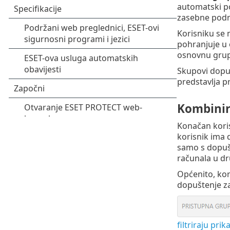
automatski po
zasebne podru
Korisniku se 
pohranjuje u 
osnovnu grupu
Skupovi dopuš
predstavlja pr
Kombinir
Konačan koris
korisnik ima 
samo s dopušt
računala u dr
Općenito, kor
dopuštenje za
filtriraju pri