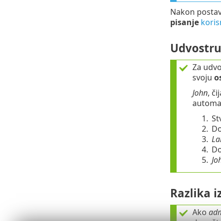
Nakon postavl
pisanje
kori
Udvostru
Za udvo
svoju
o
John
, č
automat
1.
St
2.
Do
3.
La
4.
Do
5.
Jo
Razlika 
Ako
adm