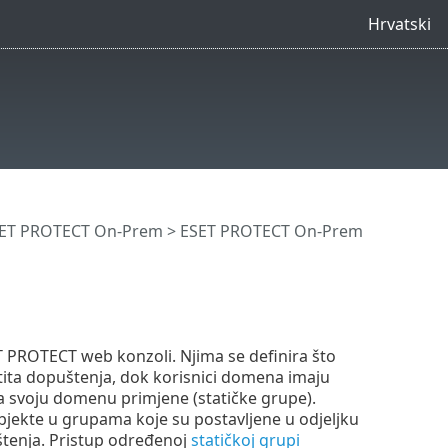
Hrvatski
SET PROTECT On-Prem
>
ESET PROTECT On-Prem
T PROTECT web konzoli. Njima se definira što
tita dopuštenja, dok korisnici domena imaju
a svoju domenu primjene (statičke grupe).
bjekte u grupama koje su postavljene u odjeljku
štenja. Pristup određenoj
statičkoj grupi