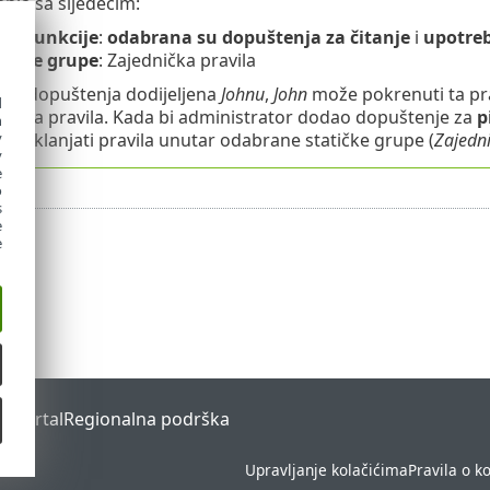
nja sa sljedećim:
vila
funkcije
:
odabrana su dopuštenja za čitanje
i
upotre
tičke grupe
: Zajednička pravila
 ta dopuštenja dodijeljena
Johnu
,
John
može pokrenuti ta prav
d
i nova pravila. Kada bi administrator dodao dopuštenje za
p
h
y
ti i uklanjati pravila unutar odabrane statičke grupe (
Zajedni
y
e
o
s
e
e
s Portal
Regionalna podrška
Upravljanje kolačićima
Pravila o k