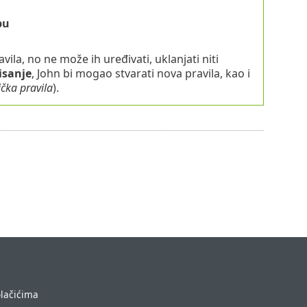
bu
ila, no ne može ih uređivati, uklanjati niti
isanje
, John bi mogao stvarati nova pravila, kao i
čka pravila
).
olačićima