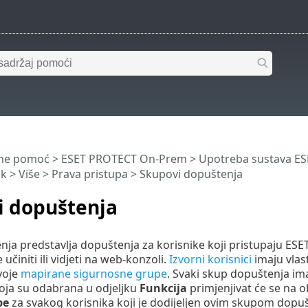
ine pomoć
>
ESET PROTECT On-Prem
>
Upotreba sustava E
ik
>
Više
>
Prava pristupa
> Skupovi dopuštenja
i dopuštenja
ja predstavlja dopuštenja za korisnike koji pristupaju ESE
učiniti ili vidjeti na web-konzoli.
Izvorni korisnici
imaju vlas
voje
mapirane sigurnosne grupe
. Svaki skup dopuštenja im
oja su odabrana u odjeljku
Funkcija
primjenjivat će se na o
pe
za svakog korisnika koji je dodijeljen ovim skupom dopu