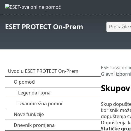
ESET PROTECT On-Prem
ESET-ova onl
Glavni izborn
Skupov
Skup dopušten
korisnik može 
dopuštenja s
Dopuštenja k
Statičke gru