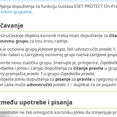
janja dopuštenja za funkciju sustava ESET PROTECT On-Pre
sničkim grupama
.
čavanje
stručavanje objekta korisnik treba imati dopuštenje za
čit
snovnu grupu
za ovu vrstu radnje.
ija je osnovna grupa
Johnova grupa,
želi udvostručiti
pravilo 1,
ski nalazi u Larryjevoj osnovnoj grupi naziva
Larryjeva grup
vorite novu statičku grupu. Imenujte je, primjerice,
Zajedničk
dijelite i
Johnu
i
Larryju
dopuštenja za
čitanje
pravila
u gru
rry
premješta
pravilo 1
u grupu
Zajednička pravila
.
dijelite
Johnu
dopuštenja za
pisanje
za
pravila
u njegovoj o
hn
sada može
udvostručiti
pravilo 1 –
duplikat će se pojavit
između upotrebe i pisanja
inistrator
ne želi omogućiti korisniku
Johnu
da izmjenjuje pr