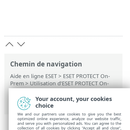
Chemin de navigation
Aide en ligne ESET
>
ESET PROTECT On-
Prem
>
Utilisation d'ESET PROTECT On-
Prem
>
ESET PROTECT On-Prem Menu
principal
>
Rapports
> Applications
Your account, your cookies
obsolètes
choice
We and our partners use cookies to give you the best
optimized online experience, analyze our website traffic,
and serve you with personalized ads. You can agree to the
collection of all cookies by clicking "Accept all and close",