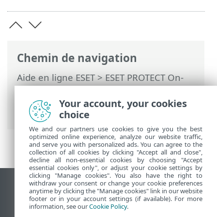
Chemin de navigation
Aide en ligne ESET
>
ESET PROTECT On-
Prem
>
Utilisation d'ESET PROTECT On-
Prem
>
ESET PROTECT On-Prem Menu
Your account, your cookies
principal
>
Rapports
> Inventaire matériel
choice
We and our partners use cookies to give you the best
optimized online experience, analyze our website traffic,
and serve you with personalized ads. You can agree to the
collection of all cookies by clicking "Accept all and close",
decline all non-essential cookies by choosing "Accept
essential cookies only", or adjust your cookie settings by
clicking "Manage cookies". You also have the right to
withdraw your consent or change your cookie preferences
Afficher le site des postes de travail
anytime by clicking the "Manage cookies" link in our website
footer or in your account settings (if available). For more
End of Life
information, see our
Cookie Policy
.
Base de connaissances ESET