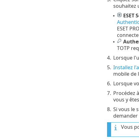
souhaitez ut
ESET S
•
Authenti
ESET PROT
connecte
Authen
•
TOTP requ
4.
Lorsque l'u
5.
Installez l
mobile de l
6.
Lorsque vou
7.
Procédez à
vous y ête
8.
Si vous le 
demander l
Vous po