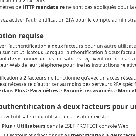
fication à 2 facteurs.
mètres de
HTTP mandataire
ne sont pas appliqués pour la 
ez activer l'authentification 2FA pour le compte administra
ation requise
er l'authentification à deux facteurs pour un autre utilisateu
e
sur cet utilisateur. Lorsque l'authentification à deux facteurs
t de se connecter. Les utilisateurs reçoivent un lien dans
teur Web de leur téléphone pour lire les instructions relative
ification à 2 facteurs ne fonctionne qu'avec un accès résea
l est nécessaire d'autoriser au moins des serveurs 2FA spéci
é dans
Plus
>
Paramètres
>
Paramètres avancés
>
Mandat
'authentification à deux facteurs pour u
uvel utilisateur ou utilisez un utilisateur existant.
r
Plus
>
Utilisateurs
dans la ESET PROTECT console Web.
 l’utilisateur et sélectionnez
Authentification à deux facte