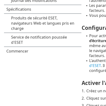
l'authenti
Les para
•
facteurs.
Vous pouv
•
Configur
Pour activ
•
d’écritur
même avan
le naviga
facteurs.
L'authent
•
d'ESET
. I
configur
Activer l
1.
Créez un no
2.
Cliquez su
3.
Cliquez sur