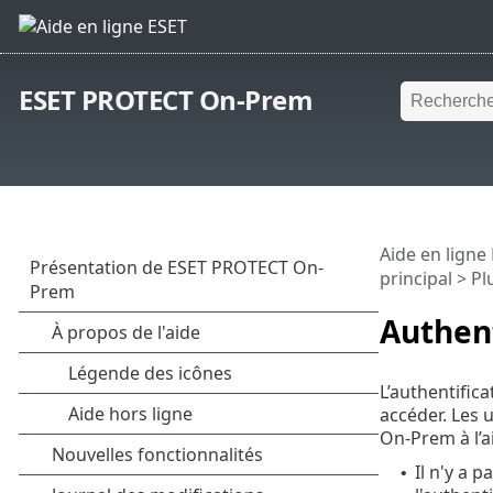
ESET PROTECT On-Prem
Aide en ligne
principal
>
Pl
Authent
L’authentific
accéder. Les 
On-Prem à l’a
Il n'y a 
•