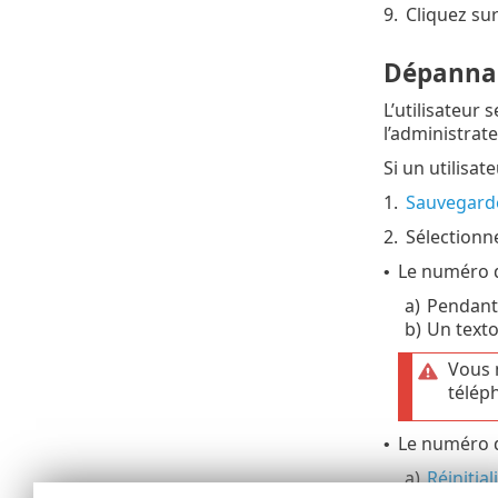
9.
Cliquez su
Dépanna
L’utilisateur 
l’administrat
Si un utilisa
1.
Sauvegard
2.
Sélectionne
Le numéro d
•
a)
Pendant 
b)
Un texto
Vous 
téléph
Le numéro d
•
a)
Réinitia