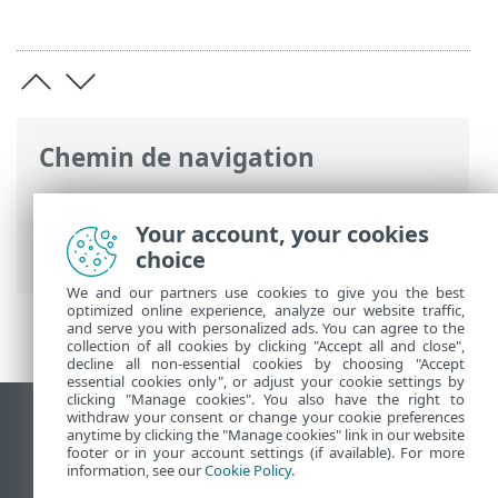
Chemin de navigation
Aide en ligne ESET
>
ESET PROTECT On-
Prem
>
Commencer
>
Console Web ESET
Your account, your cookies
PROTECT
> Paramètres utilisateur
choice
We and our partners use cookies to give you the best
optimized online experience, analyze our website traffic,
and serve you with personalized ads. You can agree to the
collection of all cookies by clicking "Accept all and close",
decline all non-essential cookies by choosing "Accept
essential cookies only", or adjust your cookie settings by
clicking "Manage cookies". You also have the right to
withdraw your consent or change your cookie preferences
Afficher le site des postes de travail
anytime by clicking the "Manage cookies" link in our website
footer or in your account settings (if available). For more
End of Life
information, see our
Cookie Policy
.
Base de connaissances ESET