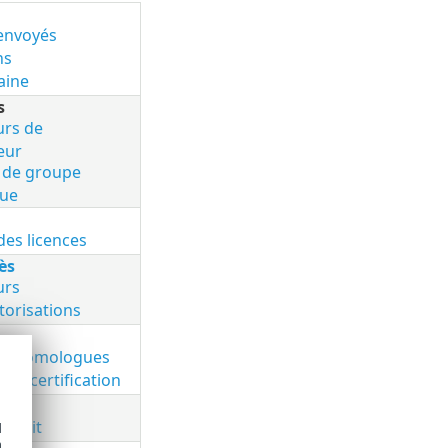
 envoyés
ns
aine
s
urs de
eur
 de groupe
ue
des licences
ès
urs
torisations
ats homologues
 de certification
vité
’audit
d
h