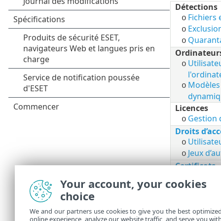
Détections
Fichiers
o
Exclusio
o
Quarant
o
Ordinateur
Utilisate
o
l'ordinat
Modèles
o
dynamiq
Licences
Gestion 
o
Droits d’acc
Utilisate
o
Jeux d’au
o
Certificats
Certific
o
Your account, your cookies
Autorités
o
choice
Audit d'acti
Journal d
We and our partners use cookies to give you the best optimize
o
online experience, analyze our website traffic, and serve you wit