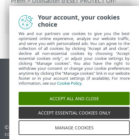
Prem
>
Utilisation d'ESET PROTECT On-
Prem
>
ESET PROTECT On-Prem Menu
principal
>
Plus
>
Droits d’accès
>
Your account, your cookies
Utilisateurs
> Créer un utilisateur natif
choice
We and our partners use cookies to give you the best
optimized online experience, analyze our website traffic,
and serve you with personalized ads. You can agree to the
collection of all cookies by clicking "Accept all and close",
decline all non-essential cookies by choosing "Accept
essential cookies only", or adjust your cookie settings by
clicking "Manage cookies". You also have the right to
withdraw your consent or change your cookie preferences
Afficher le site des postes de travail
anytime by clicking the "Manage cookies" link in our website
footer or in your account settings (if available). For more
End of Life
information, see our
Cookie Policy
.
Base de connaissances ESET
Forum ESET
ACCEPT ALL AND CLOSE
ESET Status Portal
Support régional
ACCEPT ESSENTIAL COOKIES ONLY
© 1992 - 2026 ESET, spol. s
Gérer les cookies
MANAGE COOKIES
r.o. - Tous droits réservés.
Politique relative aux