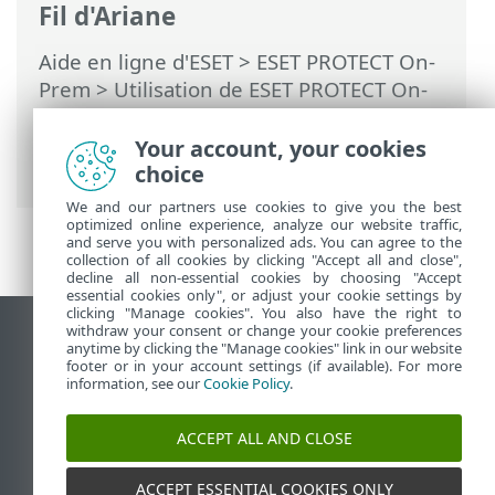
Fil d'Ariane
Aide en ligne d'ESET
>
ESET PROTECT On-
Prem
>
Utilisation de ESET PROTECT On-
Prem
>
ESET PROTECT On-Prem Menu
principal
>
Rapports
> Planifier un
Your account, your cookies
rapport
choice
We and our partners use cookies to give you the best
optimized online experience, analyze our website traffic,
and serve you with personalized ads. You can agree to the
collection of all cookies by clicking "Accept all and close",
decline all non-essential cookies by choosing "Accept
essential cookies only", or adjust your cookie settings by
clicking "Manage cookies". You also have the right to
withdraw your consent or change your cookie preferences
Afficher le site pour ordinateur de bureau
anytime by clicking the "Manage cookies" link in our website
footer or in your account settings (if available). For more
End of Life
information, see our
Cookie Policy
.
Base de connaissances ESET
Forum ESET
ACCEPT ALL AND CLOSE
ESET Status Portal
Assistance régionale
ACCEPT ESSENTIAL COOKIES ONLY