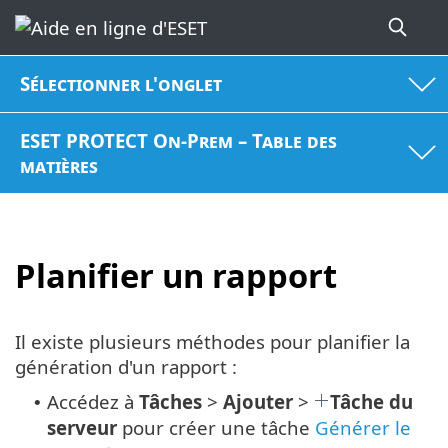
Sélectionner l'onglet
ESET PROTECT On-Prem – Table des
matières
Planifier un rapport
Il existe plusieurs méthodes pour planifier la
génération d'un rapport :
Accédez à
Tâches
>
Ajouter
>
Tâche du
•
serveur
pour créer une tâche
Générer le